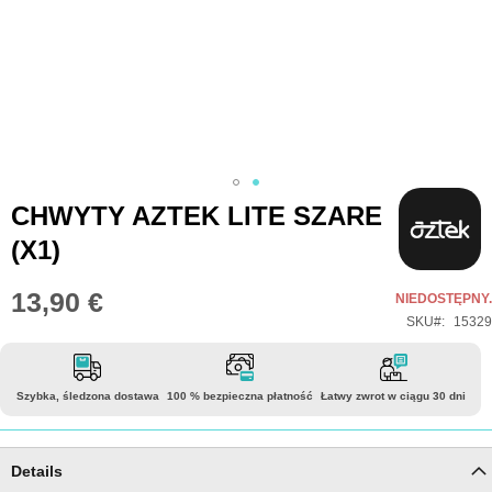
Przejdź
CHWYTY AZTEK LITE SZARE
na
(X1)
początek
galerii
13,90 €
NIEDOSTĘPNY.
SKU
15329
Szybka, śledzona dostawa
100 % bezpieczna płatność
Łatwy zwrot w ciągu 30 dni
Details