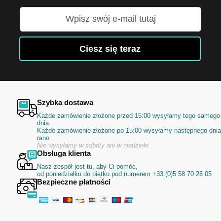
Subskrybuj
nasz
newsletter:
Ciesz się teraz
Szybka dostawa
Każde zamówienie złożone przed 15:00 wysyłamy tego samego
dnia
Każde zamówienie złożone po 15:00 wysyłamy następnego dnia
rano
Nie wysyłamy w soboty ani w niedziele
Obsługa klienta
Nasz zespół jest tu, aby Ci pomóc,
od poniedziałku do piątku pod numerem +33 (0)5 58 70 25 05
Bezpieczne płatności