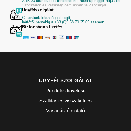
A 15:00 után leadott rendeléseket másnap reggel adjuk fel
Szombaton és vasárnap nem adunk fel csomagot
Ügyfélszolgálat
Csapatunk készséggel segít,
hétfőtől péntekig a +33 (0)5 58 70 25 05 számon
Biztonságos fizetés
ÜGYFÉLSZOLGÁLAT
Rendelés követése
Szállítás és visszaküldés
Vásárlási útmutató