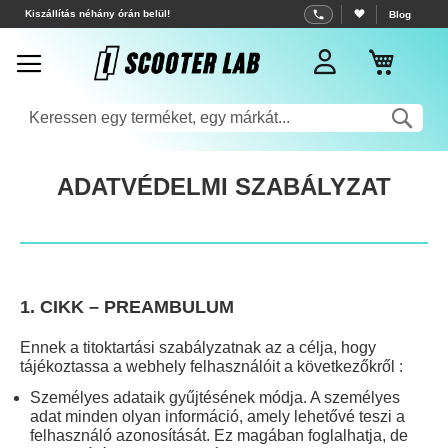
Ugrás
Kiszállítás néhány órán belül!
Blog
a
Kosar
tartalomhoz
Sea
ADATVÉDELMI SZABÁLYZAT
1. CIKK – PREAMBULUM
Ennek a titoktartási szabályzatnak az a célja, hogy
tájékoztassa a webhely felhasználóit a következőkről :
Személyes adataik gyűjtésének módja. A személyes
adat minden olyan információ, amely lehetővé teszi a
felhasználó azonosítását. Ez magában foglalhatja, de