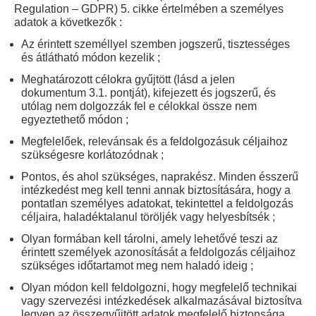
Regulation – GDPR) 5. cikke értelmében a személyes
adatok a következők :
Az érintett személlyel szemben jogszerű, tisztességes
és átlátható módon kezelik ;
Meghatározott célokra gyűjtött (lásd a jelen
dokumentum 3.1. pontját), kifejezett és jogszerű, és
utólag nem dolgozzák fel e célokkal össze nem
egyeztethető módon ;
Megfelelőek, relevánsak és a feldolgozásuk céljaihoz
szükségesre korlátozódnak ;
Pontos, és ahol szükséges, naprakész. Minden ésszerű
intézkedést meg kell tenni annak biztosítására, hogy a
pontatlan személyes adatokat, tekintettel a feldolgozás
céljaira, haladéktalanul töröljék vagy helyesbítsék ;
Olyan formában kell tárolni, amely lehetővé teszi az
érintett személyek azonosítását a feldolgozás céljaihoz
szükséges időtartamot meg nem haladó ideig ;
Olyan módon kell feldolgozni, hogy megfelelő technikai
vagy szervezési intézkedések alkalmazásával biztosítva
legyen az összegyűjtött adatok megfelelő biztonsága,