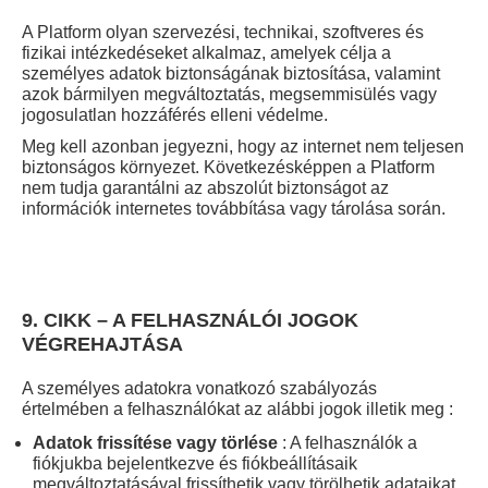
A Platform olyan szervezési, technikai, szoftveres és
fizikai intézkedéseket alkalmaz, amelyek célja a
személyes adatok biztonságának biztosítása, valamint
azok bármilyen megváltoztatás, megsemmisülés vagy
jogosulatlan hozzáférés elleni védelme.
Meg kell azonban jegyezni, hogy az internet nem teljesen
biztonságos környezet. Következésképpen a Platform
nem tudja garantálni az abszolút biztonságot az
információk internetes továbbítása vagy tárolása során.
9. CIKK – A FELHASZNÁLÓI JOGOK
VÉGREHAJTÁSA
A személyes adatokra vonatkozó szabályozás
értelmében a felhasználókat az alábbi jogok illetik meg :
Adatok frissítése vagy törlése
: A felhasználók a
fiókjukba bejelentkezve és fiókbeállításaik
megváltoztatásával frissíthetik vagy törölhetik adataikat