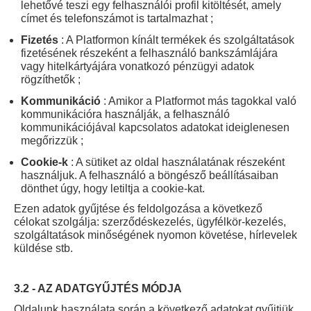
lehetővé teszi egy felhasználói profil kitöltését, amely
címet és telefonszámot is tartalmazhat ;
Fizetés
: A Platformon kínált termékek és szolgáltatások
fizetésének részeként a felhasználó bankszámlájára
vagy hitelkártyájára vonatkozó pénzügyi adatok
rögzíthetők ;
Kommunikáció
: Amikor a Platformot más tagokkal való
kommunikációra használják, a felhasználó
kommunikációjával kapcsolatos adatokat ideiglenesen
megőrizzük ;
Cookie-k
: A sütiket az oldal használatának részeként
használjuk. A felhasználó a böngésző beállításaiban
dönthet úgy, hogy letiltja a cookie-kat.
Ezen adatok gyűjtése és feldolgozása a következő
célokat szolgálja: szerződéskezelés, ügyfélkör-kezelés,
szolgáltatások minőségének nyomon követése, hírlevelek
küldése stb.
3.2 - AZ ADATGYŰJTÉS MÓDJA
Oldalunk használata során a következő adatokat gyűjtjük