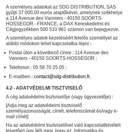
A személyes adatokat az SDG DISTRIBUTION, SAS
gyűjti 37 000,00 eurós alaptőkével, amelynek székhelye
a 114 Avenue des Vanniers - 40150 SOORTS-
HOSSEGOR - FRANCE, a DAX Kereskedelmi és
Cégjegyzékben 500 510 961 számon van bejegyezve.
A személyes adatok kezeléséért felelős személlyel az
alábbi módokon lehet kapcsolatba lépni :
Postai úton a következő címre : 114 Avenue des
Vanniers - 40150 SOORTS-HOSSEGOR ;
Telefonon : 05 58 70 25 05 ;
E-mailben :
contact@sdg-distribution.fr
.
4.2 - ADATVÉDELMI TISZTVISELŐ
A cég adatvédelmi tisztviselője (vagy ügyvezetője) :
[Adja meg az adatvédelmi tisztviselő
személyazonosságát, címét, telefonszámát és/vagy e-
mail címét]
Ha az adatvédelmi tisztviselővel való kapcsolatfelvételt
követően úgy ítéli meg, hogy az „Informatika és