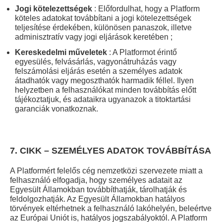
Jogi kötelezettségek
: Előfordulhat, hogy a Platform
köteles adatokat továbbítani a jogi kötelezettségek
teljesítése érdekében, különösen panaszok, illetve
adminisztratív vagy jogi eljárások keretében ;
Kereskedelmi műveletek
: A Platformot érintő
egyesülés, felvásárlás, vagyonátruházás vagy
felszámolási eljárás esetén a személyes adatok
átadhatók vagy megoszthatók harmadik féllel. Ilyen
helyzetben a felhasználókat minden továbbítás előtt
tájékoztatjuk, és adataikra ugyanazok a titoktartási
garanciák vonatkoznak.
7. CIKK – SZEMÉLYES ADATOK TOVÁBBÍTÁSA
A Platformért felelős cég nemzetközi szervezete miatt a
felhasználó elfogadja, hogy személyes adatait az
Egyesült Államokban továbbíthatják, tárolhatják és
feldolgozhatják. Az Egyesült Államokban hatályos
törvények eltérhetnek a felhasználó lakóhelyén, beleértve
az Európai Uniót is, hatályos jogszabályoktól. A Platform