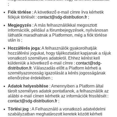
;
Fiók törlése
: A következő e-mail címre írva kérhetik
fiókjuk törlését :
contact@sdg-distribution.fr
;
Megjegyzés
: A más felhasználókkal megosztott
információk, például a fórumbejegyzések, nyilvánosan
láthatók maradhatnak a Platformon, még a fiók törlése
után is ;
Hozzáférés joga
: A felhasználók gyakorolhatják
hozzáférési jogukat, hogy tájékoztatást kapjanak a rájuk
vonatkozó személyes adatokról. Ehhez kérést kell
küldeniük a következő e-mail címre :
contact@sdg-
distribution.fr
. Válaszadás előtt a Platform kérheti a
személyazonosság igazolását a kérés jogosságának
ellenőrzése érdekében ;
Adatok helyesbítése
: Amennyiben a Platform által
tárolt személyes adatok pontatlanok, a felhasználók az
alábbi e-mail címen kérhetik az információk frissítését :
contact@sdg-distribution.fr
;
Törlési jog
: A Felhasználó a vonatkozó adatvédelmi
szabályzatban meghatározott keretek között kérheti