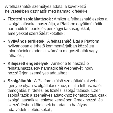
A felhasználók személyes adatai a következő
helyzetekben oszthatók meg harmadik felekkel :
Fizetési szolgáltatások
: Amikor a felhasználó ezeket a
szolgáltatásokat használja, a Platform együttműködik
harmadik fél banki és pénzügyi társaságokkal,
amelyekkel szerződést kötöttek ;
Nyilvános területek
: A felhasználó által a Platform
nyilvánosan elérhető kommentárjaiban közzétett
információk mindenki számára megoszthatók vagy
láthatók ;
Kifejezett engedélyek
: Amikor a felhasználó
felhatalmazza egy harmadik fél webhelyét, hogy
hozzáférjen személyes adataihoz ;
Szolgáltatók
: A Platform külső szolgáltatókat vehet
igénybe olyan szolgáltatásokhoz, mint a felhasználói
támogatás, hirdetési és fizetési szolgáltatások. Ezen
szolgáltatók a személyes adatokhoz korlátozottan, csak
szolgáltatásaik teljesítése keretében férnek hozzá, és
szerződésben kötelesek betartani a hatályos
adatvédelmi előírásokat ;