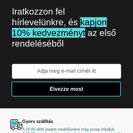
Iratkozzon fel
hírlevelünkre, és
kapjon
10% kedvezményt
az első
rendeléséből
Iratkozzon
fel
hírlevelünkre:
Élvezze most
Gyors szállítás
A 15:00 előtt leadott rendeléseket még aznap feladjuk