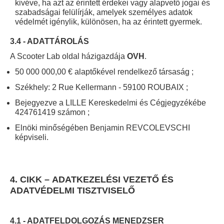
kivéve, ha azt az érintett érdekei vagy alapvető jogai és
szabadságai felülírják, amelyek személyes adatok
védelmét igénylik, különösen, ha az érintett gyermek.
3.4 - ADATTÁROLÁS
A Scooter Lab oldal házigazdája
OVH
.
50 000 000,00 € alaptőkével rendelkező társaság ;
Székhely: 2 Rue Kellermann - 59100 ROUBAIX ;
Bejegyezve a LILLE Kereskedelmi és Cégjegyzékébe
424761419 számon ;
Elnöki minőségében Benjamin REVCOLEVSCHI
képviseli.
4. CIKK – ADATKEZELÉSI VEZETŐ ÉS
ADATVÉDELMI TISZTVISELŐ
4.1 - ADATFELDOLGOZÁS MENEDZSER