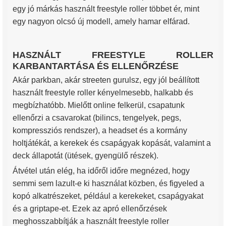
egy jó márkás használt freestyle roller többet ér, mint
egy nagyon olcsó új modell, amely hamar elfárad.
HASZNÁLT FREESTYLE ROLLER
KARBANTARTÁSA ÉS ELLENŐRZÉSE
Akár parkban, akár streeten gurulsz, egy jól beállított
használt freestyle roller kényelmesebb, halkabb és
megbízhatóbb. Mielőtt online felkerül, csapatunk
ellenőrzi a csavarokat (bilincs, tengelyek, pegs,
kompressziós rendszer), a headset és a kormány
holtjátékát, a kerekek és csapágyak kopását, valamint a
deck állapotát (ütések, gyengülő részek).
Átvétel után elég, ha időről időre megnézed, hogy
semmi sem lazult-e ki használat közben, és figyeled a
kopó alkatrészeket, például a kerekeket, csapágyakat
és a griptape-et. Ezek az apró ellenőrzések
meghosszabbítják a használt freestyle roller