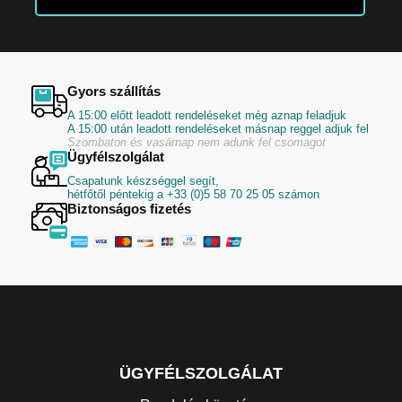
Gyors szállítás
A 15:00 előtt leadott rendeléseket még aznap feladjuk
A 15:00 után leadott rendeléseket másnap reggel adjuk fel
Szombaton és vasárnap nem adunk fel csomagot
Ügyfélszolgálat
Csapatunk készséggel segít,
hétfőtől péntekig a +33 (0)5 58 70 25 05 számon
Biztonságos fizetés
ÜGYFÉLSZOLGÁLAT