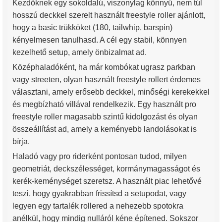
Kezdőknek egy sokoldalú, viszonylag könnyű, nem túl
hosszú deckkel szerelt használt freestyle roller ajánlott,
hogy a basic trükköket (180, tailwhip, barspin)
kényelmesen tanulhasd. A cél egy stabil, könnyen
kezelhető setup, amely önbizalmat ad.
Középhaladóként, ha már kombókat ugrasz parkban
vagy streeten, olyan használt freestyle rollert érdemes
választani, amely erősebb deckkel, minőségi kerekekkel
és megbízható villával rendelkezik. Egy használt pro
freestyle roller magasabb szintű kidolgozást és olyan
összeállítást ad, amely a keményebb landolásokat is
bírja.
Haladó vagy pro riderként pontosan tudod, milyen
geometriát, deckszélességet, kormánymagasságot és
kerék-keménységet szeretsz. A használt piac lehetővé
teszi, hogy gyakrabban frissítsd a setupodat, vagy
legyen egy tartalék rollered a nehezebb spotokra
anélkül, hogy mindig nulláról kéne építened. Sokszor