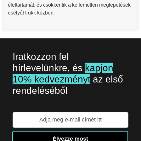
élettartamát, és csökkentik a kellemetlen meglepetések
esélyét trükk közben.
Iratkozzon fel
hírlevelünkre, és
kapjon
10% kedvezményt
az első
rendeléséből
Iratkozzon
fel
hírlevelünkre:
Élvezze most