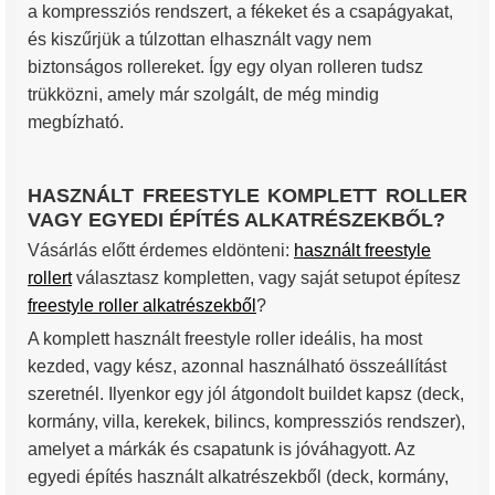
a kompressziós rendszert, a fékeket és a csapágyakat,
és kiszűrjük a túlzottan elhasznált vagy nem
biztonságos rollereket. Így egy olyan rolleren tudsz
trükközni, amely már szolgált, de még mindig
megbízható.
HASZNÁLT FREESTYLE KOMPLETT ROLLER
VAGY EGYEDI ÉPÍTÉS ALKATRÉSZEKBŐL?
Vásárlás előtt érdemes eldönteni:
használt freestyle
rollert
választasz kompletten, vagy saját setupot építesz
freestyle roller alkatrészekből
?
A komplett használt freestyle roller ideális, ha most
kezded, vagy kész, azonnal használható összeállítást
szeretnél. Ilyenkor egy jól átgondolt buildet kapsz (deck,
kormány, villa, kerekek, bilincs, kompressziós rendszer),
amelyet a márkák és csapatunk is jóváhagyott. Az
egyedi építés használt alkatrészekből (deck, kormány,