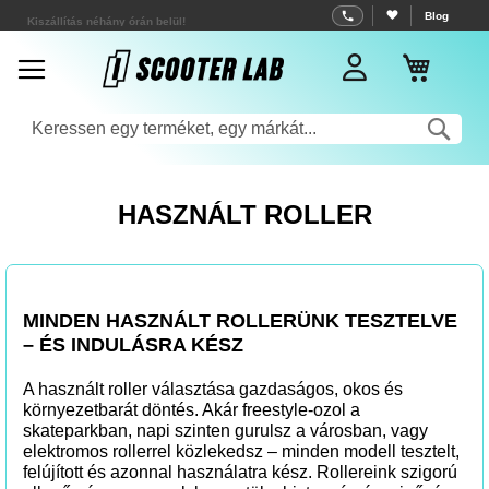
Ugrás
Kiszállítás néhány órán belül!
Blog
a
Kosar
tartalomhoz
Sea
HASZNÁLT ROLLER
MINDEN HASZNÁLT ROLLERÜNK TESZTELVE
– ÉS INDULÁSRA KÉSZ
A használt roller választása gazdaságos, okos és
környezetbarát döntés. Akár freestyle-ozol a
skateparkban, napi szinten gurulsz a városban, vagy
elektromos rollerrel közlekedsz – minden modell tesztelt,
felújított és azonnal használatra kész. Rollereink szigorú