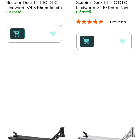
Scooter Deck ETHIC DTC
Scooter Deck ETHIC DTC
Lindworm V4 540mm fekete
Lindworm V4 540mm Raw
Elérhető.
Elérhető.
Rating:
1
Értékelés
100%
HOZZÁADÁS
HOZZ
A
A
KÍVÁNSÁGLISTÁHOZ
KÍVÁ