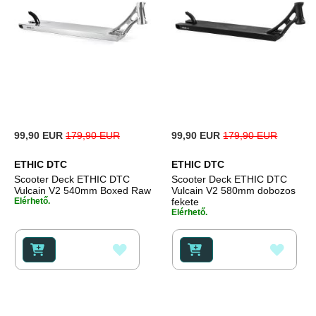
Special
Special
99,90 EUR
179,90 EUR
99,90 EUR
179,90 EUR
Price
Price
ETHIC DTC
ETHIC DTC
Scooter Deck ETHIC DTC
Scooter Deck ETHIC DTC
Vulcain V2 540mm Boxed Raw
Vulcain V2 580mm dobozos
Elérhető.
fekete
Elérhető.
HOZZÁADÁS
HOZZ
A
A
KÍVÁNSÁGLISTÁHOZ
KÍVÁ