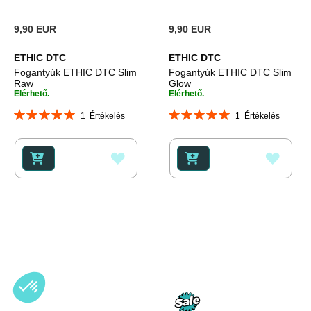
9,90 EUR
9,90 EUR
ETHIC DTC
ETHIC DTC
Fogantyúk ETHIC DTC Slim
Fogantyúk ETHIC DTC Slim
Raw
Glow
Elérhető.
Elérhető.
Rating:
Rating:
1
Értékelés
1
Értékelés
100%
100%
HOZZÁADÁS
HOZZ
A
A
KÍVÁNSÁGLISTÁHOZ
KÍVÁ