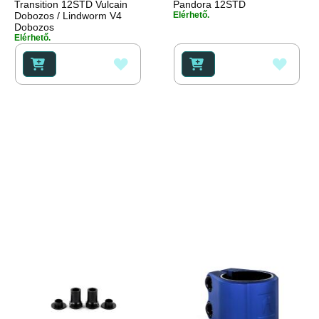
Transition 12STD Vulcain
Pandora 12STD
Dobozos / Lindworm V4
Elérhető.
Dobozos
Elérhető.
HOZZÁADÁS
HOZZ
A
A
KÍVÁNSÁGLISTÁHOZ
KÍVÁ