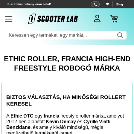
Ugrás
Blog
Ingyenes szállítás 70 € felett
a
Kosar
tartalomhoz
Sea
ETHIC ROLLER, FRANCIA HIGH-END
FREESTYLE ROBOGÓ MÁRKA
BIZTOS VÁLASZTÁS, HA MINŐSÉGI ROLLERT
KERESEL
A
Ethic DTC
egy
francia
freestyle roller márka, amelyet
2012-ben alapított
Kevin Demay
és
Cyrille Vietti
Benzidane
, és amely kiváló minőségű, mégis
megfizethető termékeiről ismert.