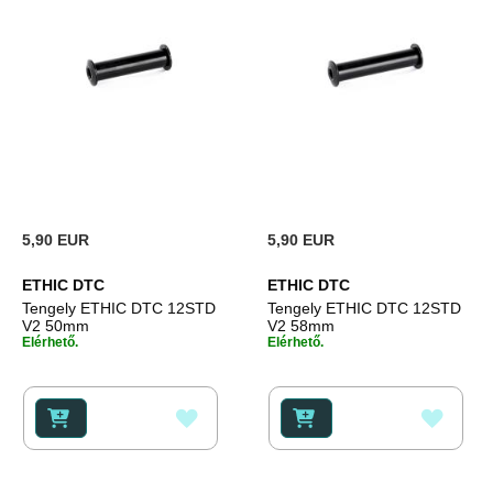
5,90 EUR
5,90 EUR
ETHIC DTC
ETHIC DTC
Tengely ETHIC DTC 12STD
Tengely ETHIC DTC 12STD
V2 50mm
V2 58mm
Elérhető.
Elérhető.
HOZZÁADÁS
HOZZ
A
A
KÍVÁNSÁGLISTÁHOZ
KÍVÁ