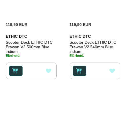
119,90 EUR
119,90 EUR
ETHIC DTC
ETHIC DTC
Scooter Deck ETHIC DTC
Scooter Deck ETHIC DTC
Erawan V2 500mm Blue
Erawan V2 540mm Blue
iridium
iridium
Elérhető.
Elérhető.
HOZZÁADÁS
HOZZ
A
A
KÍVÁNSÁGLISTÁHOZ
KÍVÁ