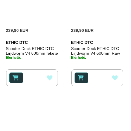
239,90 EUR
239,90 EUR
ETHIC DTC
ETHIC DTC
Scooter Deck ETHIC DTC
Scooter Deck ETHIC DTC
Lindworm V4 600mm fekete
Lindworm V4 600mm Raw
Elérhető.
Elérhető.
HOZZÁADÁS
HOZZ
A
A
KÍVÁNSÁGLISTÁHOZ
KÍVÁ