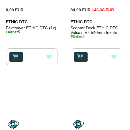
Special
0,90 EUR
84,90 EUR
149,90 EUR
Price
ETHIC DTC
ETHIC DTC
Fékcsavar ETHIC DTC (1x)
Scooter Deck ETHIC DTC
Elérhető.
Vulcain V2 540mm fekete
Elérhető.
HOZZÁADÁS
HOZZ
A
A
KÍVÁNSÁGLISTÁHOZ
KÍVÁ