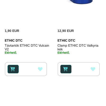
1,90 EUR
12,90 EUR
ETHIC DTC
ETHIC DTC
Távtartók ETHIC DTC Vulcain
Clamp ETHIC DTC Valkyria
V2
kék
Elérhető.
Elérhető.
HOZZÁADÁS
HOZZ
A
A
KÍVÁNSÁGLISTÁHOZ
KÍVÁ