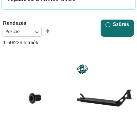
Rendezés
Szűrés
Csökkenő
sorrendbe
1
-
60
/
226
termék