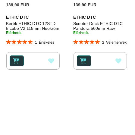
139,90 EUR
139,90 EUR
ETHIC DTC
ETHIC DTC
Kerék ETHIC DTC 12STD
Scooter Deck ETHIC DTC
Incube V2 115mm Neokróm
Pandora 560mm Raw
Elérhető.
Elérhető.
Rating:
Rating:
1
Értékelés
2
Vélemények
100%
100%
HOZZÁADÁS
HOZZ
A
A
KÍVÁNSÁGLISTÁHOZ
KÍVÁ