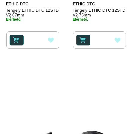
ETHIC DTC
ETHIC DTC
Tengely ETHIC DTC 12STD
Tengely ETHIC DTC 12STD
V2 67mm
V2 75mm
Elérhető.
Elérhető.
HOZZÁADÁS
HOZZ
A
A
KÍVÁNSÁGLISTÁHOZ
KÍVÁ