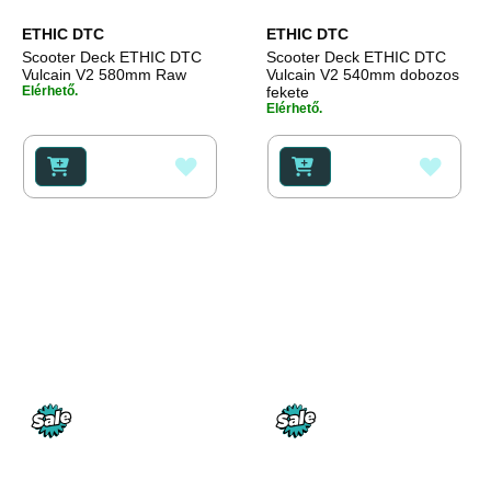
Price
Price
ETHIC DTC
ETHIC DTC
Scooter Deck ETHIC DTC
Scooter Deck ETHIC DTC
Vulcain V2 580mm Raw
Vulcain V2 540mm dobozos
Elérhető.
fekete
Elérhető.
HOZZÁADÁS
HOZZ
A
A
KÍVÁNSÁGLISTÁHOZ
KÍVÁ