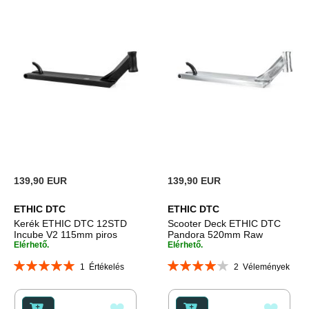
139,90 EUR
139,90 EUR
ETHIC DTC
ETHIC DTC
Kerék ETHIC DTC 12STD
Scooter Deck ETHIC DTC
Incube V2 115mm piros
Pandora 520mm Raw
Elérhető.
Elérhető.
Rating:
Rating:
1
Értékelés
2
Vélemények
100%
80%
HOZZÁADÁS
HOZZ