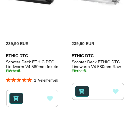
239,90 EUR
239,90 EUR
ETHIC DTC
ETHIC DTC
Scooter Deck ETHIC DTC
Scooter Deck ETHIC DTC
Lindworm V4 580mm fekete
Lindworm V4 580mm Raw
Elérhető.
Elérhető.
Rating:
2
Vélemények
100%
HOZZ
HOZZÁADÁS
A
A
KÍVÁ
KÍVÁNSÁGLISTÁHOZ