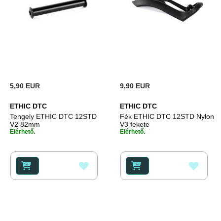
5,90 EUR
9,90 EUR
ETHIC DTC
ETHIC DTC
Tengely ETHIC DTC 12STD
Fék ETHIC DTC 12STD Nylon
V2 82mm
V3 fekete
Elérhető.
Elérhető.
HOZZÁADÁS
HOZZ
A
A
KÍVÁNSÁGLISTÁHOZ
KÍVÁ