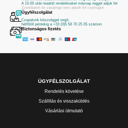
A 15:00 után leadott rendeléseket másnap reggel adjuk fel
Szombaton és vasárnap nem adunk fel csomagot
Ügyfélszolgálat
Csapatunk készséggel segít,
hétfőtől péntekig a +33 (0)5 58 70 25 05 számon
Biztonságos fizetés
ÜGYFÉLSZOLGÁLAT
Rendelés követése
Szállítás és visszaküldés
Vásárlási útmutató