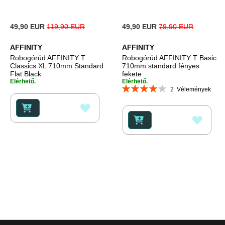
Special
Special
49,90 EUR
119,90 EUR
49,90 EUR
79,90 EUR
Price
Price
AFFINITY
AFFINITY
Robogórúd AFFINITY T
Robogórúd AFFINITY T Basic
Classics XL 710mm Standard
710mm standard fényes
Flat Black
fekete
Elérhető.
Elérhető.
Rating:
2
Vélemények
80%
HOZZÁADÁS
HOZZ
A
A
KÍVÁNSÁGLISTÁHOZ
KÍVÁ