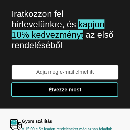
Iratkozzon fel
hírlevelünkre, és
kapjon
10% kedvezményt
az első
rendeléséből
Iratkozzon
fel
hírlevelünkre:
Élvezze most
Gyors szállítás
A 15:00 előtt leadott rendeléseket még aznap feladjuk