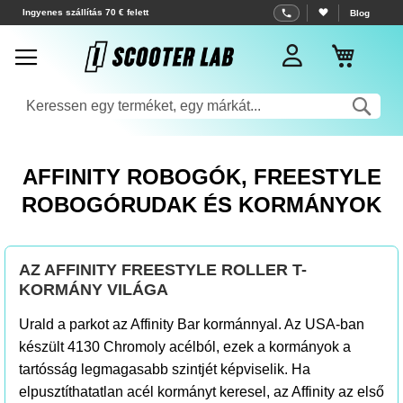
Ugrás
Ingyenes szállítás 70 € felett
Blog
a
Kosar
tartalomhoz
Sea
AFFINITY ROBOGÓK, FREESTYLE
ROBOGÓRUDAK ÉS KORMÁNYOK
AZ AFFINITY FREESTYLE ROLLER T-
KORMÁNY VILÁGA
Urald a parkot az Affinity Bar kormánnyal. Az USA-ban
készült 4130 Chromoly acélból, ezek a kormányok a
tartósság legmagasabb szintjét képviselik. Ha
elpusztíthatatlan acél kormányt keresel, az Affinity az első