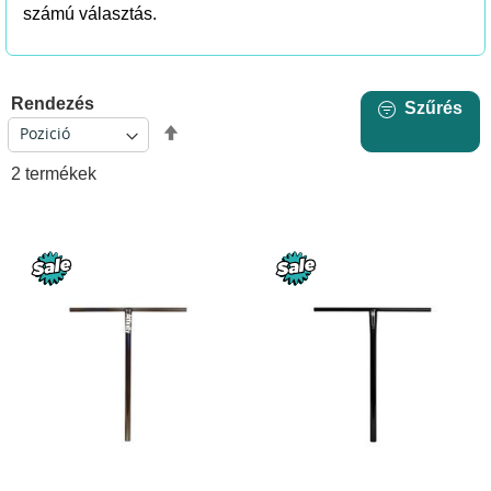
számú választás.
Rendezés
Szűrés
Csökkenő
sorrendbe
2
termékek