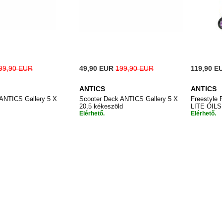
Special
99,90 EUR
49,90 EUR
199,90 EUR
119,90 E
Price
ANTICS
ANTICS
ANTICS Gallery 5 X
Scooter Deck ANTICS Gallery 5 X
Freestyle
20,5 kékeszöld
LITE OIL
Elérhető.
Elérhető.
HOZZÁADÁS
HOZZÁADÁS
a
Kosárba
Kos
A
A
KÍVÁNSÁGLISTÁHOZ
KÍVÁNSÁGLISTÁHOZ