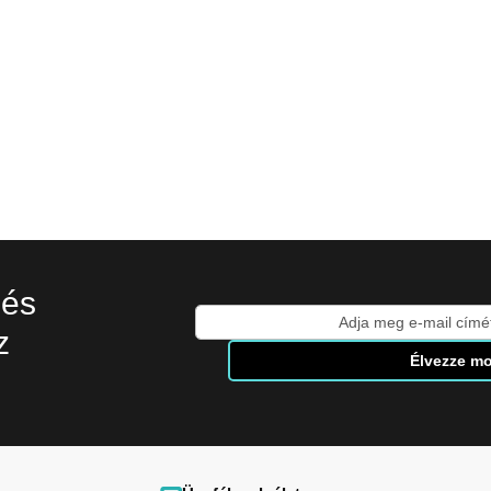
A
A
KÍVÁNSÁGLISTÁHOZ
KÍVÁNSÁGLISTÁHOZ
 és
Iratkozzon
z
fel
Élvezze mo
hírlevelünkre: