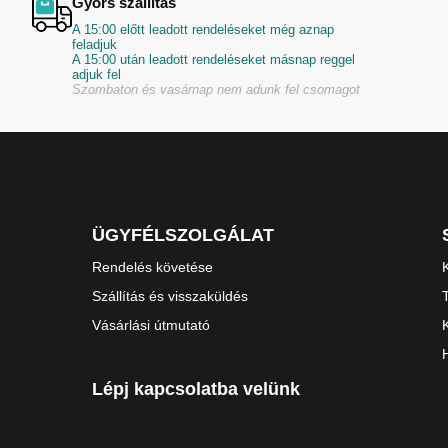
Gyors szállítás
A 15:00 előtt leadott rendeléseket még aznap
feladjuk
A 15:00 után leadott rendeléseket másnap reggel
adjuk fel
Szombaton és vasárnap nem adunk fel csomagot
ÜGYFÉLSZOLGÁLAT
Rendelés követése
Szállítás és visszaküldés
Vásárlási útmutató
Lépj kapcsolatba velünk