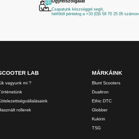
Ügyfélszolgálat
Csapatunk készséggel segít,
hétfőtől péntekig a +33 (0)5 58 70 25 05 számon
SCOOTER LAB
MÁRKÁINK
Kik vagyunk mi ?
Blunt Scooters
Történetünk
Dualtron
Kötelezettségvállalásaink
Ethic DTC
Használt rollerek
Globber
Kukirin
TSG