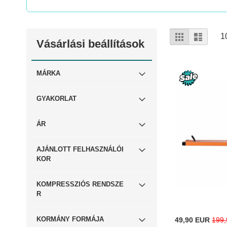
Megtekint
Rács
Lista
1
Vásárlási beállítások
MÁRKA
GYAKORLAT
ÁR
AJÁNLOTT FELHASZNÁLÓI
KOR
KOMPRESSZIÓS RENDSZE
R
Special
KORMÁNY FORMÁJA
49,90 EUR
199
Price