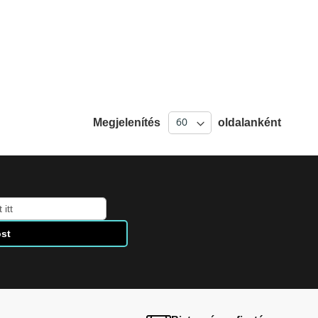
Megjelenítés
oldalanként
st