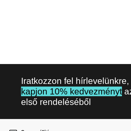
Iratkozzon fel hírlevelünkre,
kapjon 10% kedvezményt
a
első rendeléséből