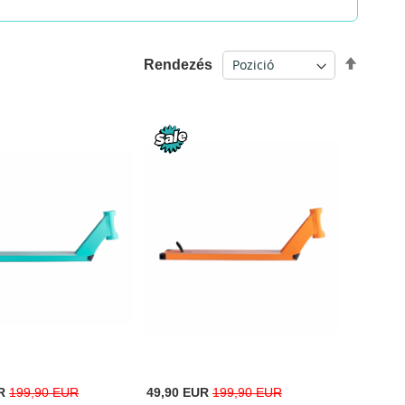
Csökk
Rendezés
sorren
Special
R
199,90 EUR
49,90 EUR
199,90 EUR
Price