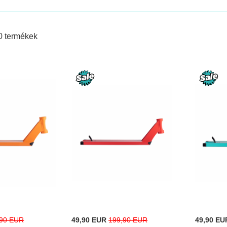
és
0
termékek
Special
Special
,90 EUR
49,90 EUR
199,90 EUR
49,90 EU
Price
Price