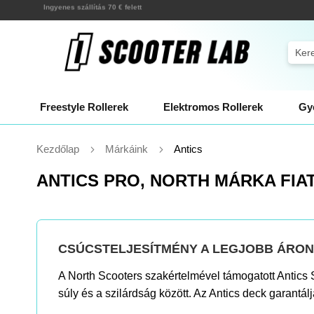
Ugrás
Kiszállítás néhány órán belül!
a
tartalomhoz
Sear
Freestyle Rollerek
Elektromos Rollerek
Gye
Kezdőlap
Márkáink
Antics
ANTICS PRO, NORTH MÁRKA FIA
CSÚCSTELJESÍTMÉNY A LEGJOBB ÁRON 
A North Scooters szakértelmével támogatott Antics S
súly és a szilárdság között. Az Antics deck garantá