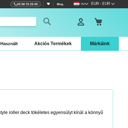
Nyelv
Pénznem
EUR - EUR
HU
05 58 70 25 05
Blog
Kosaram
Search
Használt
Akciós Termékek
Márkáink
tyle roller deck tökéletes egyensúlyt kínál a könnyű