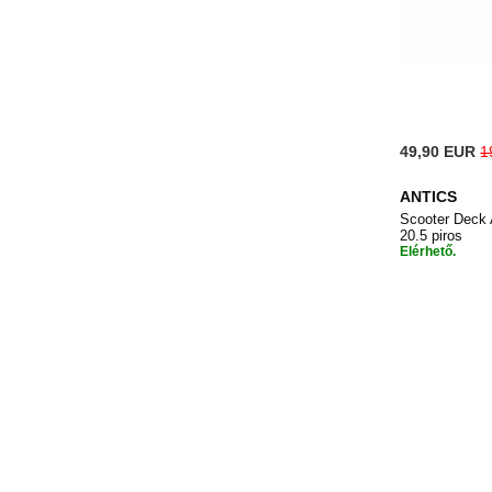
Special
49,90 EUR
1
Price
ANTICS
Scooter Deck 
20.5 piros
Elérhető.
Kosárb