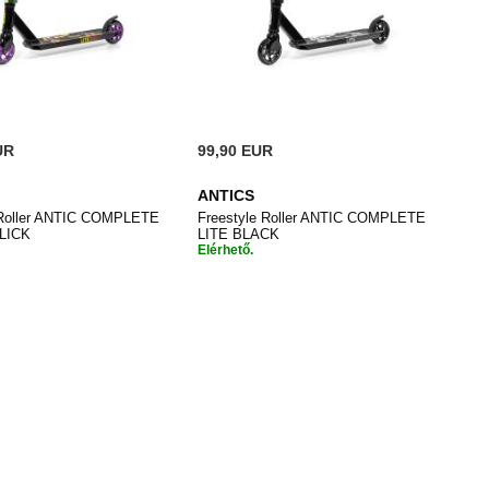
UR
99,90 EUR
ANTICS
 Roller ANTIC COMPLETE
Freestyle Roller ANTIC COMPLETE
SLICK
LITE BLACK
Elérhető.
HOZZÁADÁS
HOZZÁADÁS
árba
Kosárba
A
A
KÍVÁNSÁGLISTÁHOZ
KÍVÁNSÁGLISTÁH