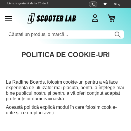
Mergeti
Blog
Expedieri în câteva ore !
la
Cosul 
Continut
Cau
POLITICA DE COOKIE-URI
La Radline Boards, folosim cookie-uri pentru a vă face
experiența de utilizator mai plăcută, pentru a înțelege mai
bine publicul nostru și pentru a vă oferi conținut adaptat
preferințelor dumneavoastră.
Această politică explică modul în care folosim cookie-
urile și ce drepturi aveți.