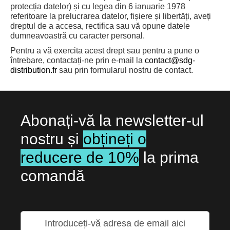
protecția datelor) și cu legea din 6 ianuarie 1978
referitoare la prelucrarea datelor, fișiere și libertăți, aveți
dreptul de a accesa, rectifica sau vă opune datele
dumneavoastră cu caracter personal.
Pentru a vă exercita acest drept sau pentru a pune o
întrebare, contactați-ne prin e-mail la
contact@sdg-
distribution.fr
sau prin formularul nostru de contact.
Abonați-vă la newsletter-ul
nostru și
obțineți o
reducere de 10%
la prima
comandă
Inscrieti-
va