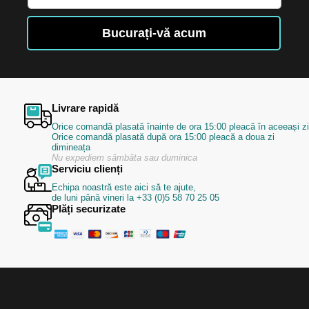
la
Buletinele
Bucurați-vă acum
noastre
informative
Livrare rapidă
Orice comandă plasată înainte de ora 15:00 pleacă în aceeași zi
Orice comandă plasată după ora 15:00 pleacă a doua zi
dimineața
Nu expediem sâmbăta sau duminica
Serviciu clienți
Echipa noastră este aici să te ajute,
de luni până vineri la +33 (0)5 58 70 25 05
Plăți securizate