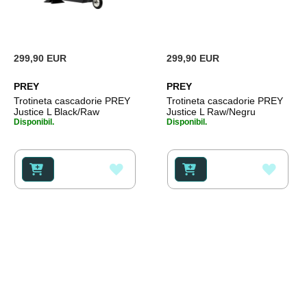
299,90 EUR
299,90 EUR
PREY
PREY
Trotineta cascadorie PREY
Trotineta cascadorie PREY
Justice L Black/Raw
Justice L Raw/Negru
Disponibil.
Disponibil.
ADAUGATI
ADAU
LA
LA
LISTA
LISTA
DE
DE
DORINTE
DORI