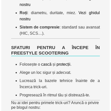
nostru
Roți
: diametru, duritate, miez.
Vezi ghidul
nostru
Sistem de compresie
: standard sau avansat
(HIC, SCS…).
SFATURI PENTRU A ÎNCEPE ÎN
FREESTYLE SCOOTERING
Folosește o
cască
și
protecții
.
Alege un loc sigur și adecvat.
Lucrează la bazele tehnice înainte de a
încerca trick-uri.
Progresează în ritmul tău și distrează-te.
Nu ai idei pentru primele trick-uri? Aruncă o privire
pe blogul nostru: