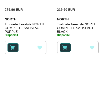
279,90 EUR
219,90 EUR
NORTH
NORTH
Trotinete freestyle NORTH
Trotinete freestyle NORTH
COMPLETE SATISFACT
COMPLETE SATISFACT
PURPLE
BLACK
Disponibil.
Disponibil.
ADAUGATI
ADAU
LA
LA
LISTA
LISTA
DE
DE
DORINTE
DORI