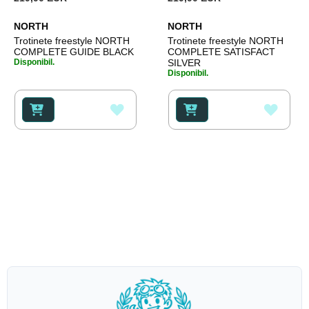
NORTH
NORTH
Trotinete freestyle NORTH
Trotinete freestyle NORTH
COMPLETE GUIDE BLACK
COMPLETE SATISFACT
Disponibil.
SILVER
Disponibil.
ADAUGATI
ADAU
LA
LA
LISTA
LISTA
DE
DE
DORINTE
DORI