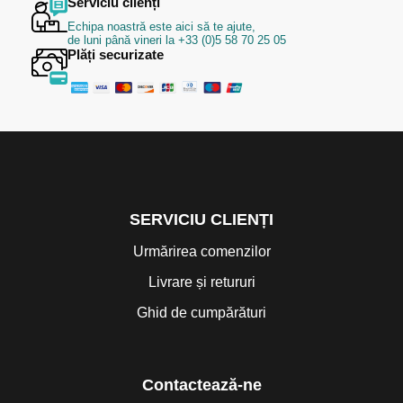
Serviciu clienți
Echipa noastră este aici să te ajute,
de luni până vineri la +33 (0)5 58 70 25 05
Plăți securizate
SERVICIU CLIENȚI
Urmărirea comenzilor
Livrare și retururi
Ghid de cumpărături
Contactează-ne