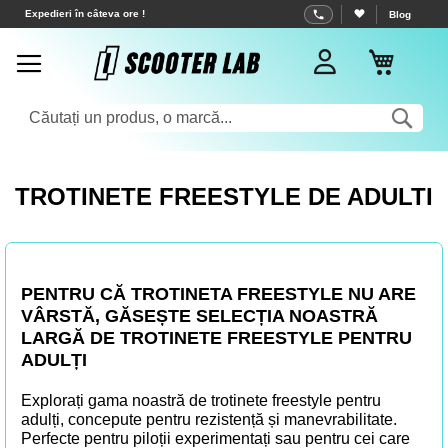
Mergeti
Expedieri în câteva ore !
Blog
la
Cosul 
Continut
Cau
TROTINETE FREESTYLE DE ADULTI
PENTRU CĂ TROTINETA FREESTYLE NU ARE
VÂRSTĂ, GĂSEȘTE SELECȚIA NOASTRĂ
LARGĂ DE TROTINETE FREESTYLE PENTRU
ADULȚI
Explorați gama noastră de trotinete freestyle pentru
adulți, concepute pentru rezistență și manevrabilitate.
Perfecte pentru piloții experimentați sau pentru cei care