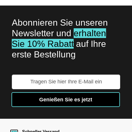
Abonnieren Sie unseren
Newsletter und
erhalten
Sie 10% Rabatt
auf Ihre
erste Bestellung
Melden
Sie
sich
für
Genießen Sie es jetzt
unseren
Newsletter
an:
Schneller Versand