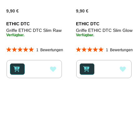
9,90 €
9,90 €
ETHIC DTC
ETHIC DTC
Griffe ETHIC DTC Slim Raw
Griffe ETHIC DTC Slim Glow
Verfügbar.
Verfügbar.
Bewertung:
Bewertung:
1
Bewertungen
1
Bewertungen
100%
100%
ZUR
ZUR
WUNSCHLISTE
WUNS
HINZUFÜGEN
HINZ