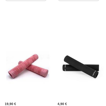
WUNSCHLISTE
WUNS
HINZUFÜGEN
HINZ
19,90 €
4,90 €