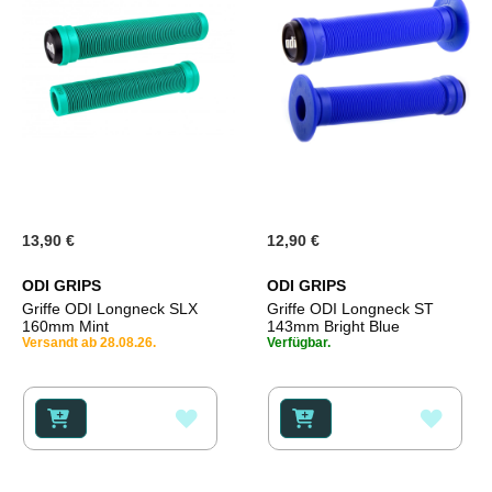
13,90 €
12,90 €
ODI GRIPS
ODI GRIPS
Griffe ODI Longneck SLX
Griffe ODI Longneck ST
160mm Mint
143mm Bright Blue
Versandt ab 28.08.26.
Verfügbar.
ZUR
ZUR
WUNSCHLISTE
WUNS