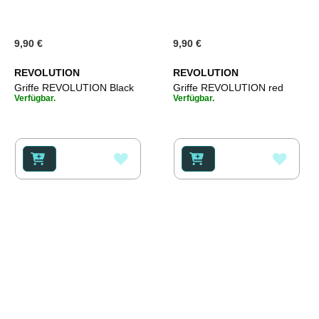
9,90 €
9,90 €
REVOLUTION
REVOLUTION
Griffe REVOLUTION Black
Griffe REVOLUTION red
Verfügbar.
Verfügbar.
ZUR
ZUR
WUNSCHLISTE
WUNS
HINZUFÜGEN
HINZ