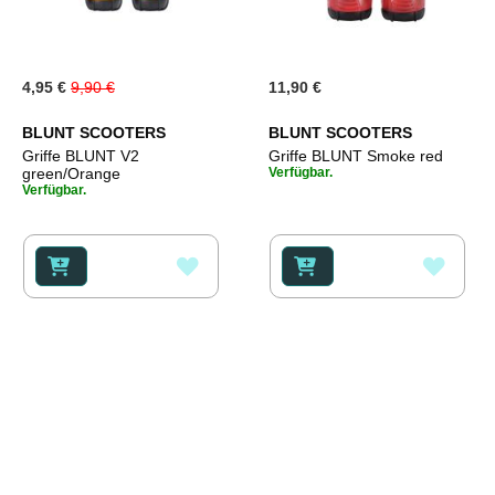
Special
4,95 €
9,90 €
11,90 €
Price
BLUNT SCOOTERS
BLUNT SCOOTERS
Griffe BLUNT V2
Griffe BLUNT Smoke red
green/Orange
Verfügbar.
Verfügbar.
ZUR
ZUR
WUNSCHLISTE
WUNS
HINZUFÜGEN
HINZ