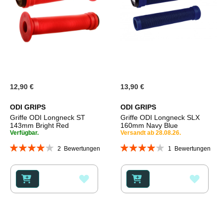
12,90 €
13,90 €
ODI GRIPS
ODI GRIPS
Griffe ODI Longneck ST
Griffe ODI Longneck SLX
143mm Bright Red
160mm Navy Blue
Verfügbar.
Versandt ab 28.08.26.
Bewertung:
Bewertung:
2
Bewertungen
1
Bewertungen
80%
80%
ZUR
ZUR
WUNSCHLISTE
WUNS
HINZUFÜGEN
HINZ