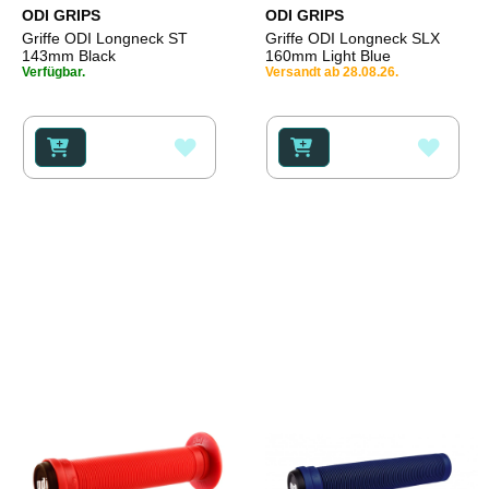
ODI GRIPS
ODI GRIPS
Griffe ODI Longneck ST
Griffe ODI Longneck SLX
143mm Black
160mm Light Blue
Verfügbar.
Versandt ab 28.08.26.
ZUR
ZUR
WUNSCHLISTE
WUNS
HINZUFÜGEN
HINZ