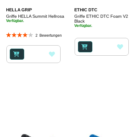
HELLA GRIP
ETHIC DTC
Griffe HELLA Summit Hellrosa
Griffe ETHIC DTC Foam V2
Verfügbar.
Black
Verfügbar.
Bewertung:
2
Bewertungen
80%
ZUR
ZUR
WUNS
WUNSCHLISTE
HINZ
HINZUFÜGEN