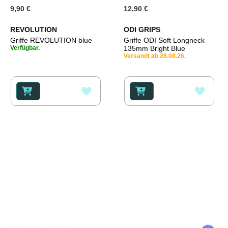
9,90 €
12,90 €
REVOLUTION
ODI GRIPS
Griffe REVOLUTION blue
Griffe ODI Soft Longneck
Verfügbar.
135mm Bright Blue
Versandt ab 28.08.26.
ZUR
ZUR
WUNSCHLISTE
WUNS
HINZUFÜGEN
HINZ