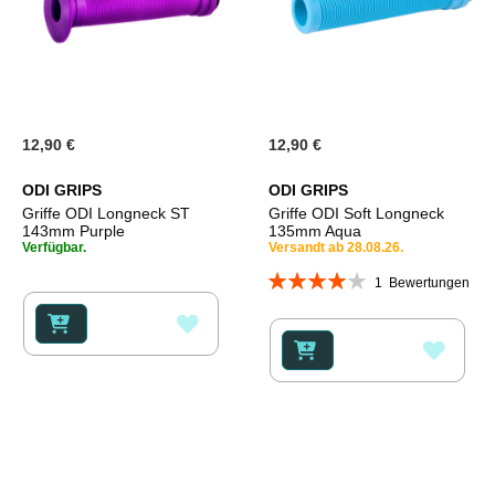
12,90 €
12,90 €
ODI GRIPS
ODI GRIPS
Griffe ODI Longneck ST
Griffe ODI Soft Longneck
143mm Purple
135mm Aqua
Verfügbar.
Versandt ab 28.08.26.
Bewertung:
1
Bewertungen
80%
ZUR
ZUR
WUNSCHLISTE
WUNS
HINZUFÜGEN
HINZ