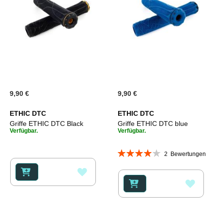
9,90 €
9,90 €
ETHIC DTC
ETHIC DTC
Griffe ETHIC DTC Black
Griffe ETHIC DTC blue
Verfügbar.
Verfügbar.
Bewertung:
2
Bewertungen
80%
ZUR
ZUR
WUNSCHLISTE
WUNS
HINZUFÜGEN
HINZ