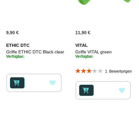
9,90 €
11,90 €
ETHIC DTC
VITAL
Griffe ETHIC DTC Black clear
Griffe VITAL green
Verfügbar.
Verfügbar.
Bewertung:
1
Bewertungen
60%
ZUR
ZUR
WUNSCHLISTE
WUNS
HINZUFÜGEN
HINZ