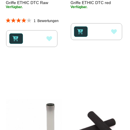
Griffe ETHIC DTC Raw
Griffe ETHIC DTC red
Verfügbar.
Verfügbar.
Bewertung:
1
Bewertungen
80%
ZUR
ZUR
WUNS
WUNSCHLISTE
HINZ
HINZUFÜGEN