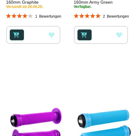
160mm Graphite
160mm Army Green
Versandt ab 28.08.26.
Verfügbar.
Bewertung:
Bewertung:
1
Bewertungen
2
Bewertungen
80%
100%
ZUR
ZUR
WUNSCHLISTE
WUNS
HINZUFÜGEN
HINZ