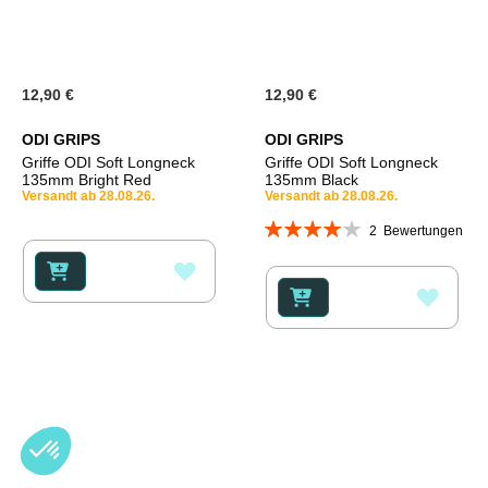
12,90 €
12,90 €
ODI GRIPS
ODI GRIPS
Griffe ODI Soft Longneck
Griffe ODI Soft Longneck
135mm Bright Red
135mm Black
Versandt ab 28.08.26.
Versandt ab 28.08.26.
Bewertung:
2
Bewertungen
80%
ZUR
ZUR
WUNSCHLISTE
WUNS
HINZUFÜGEN
HINZ