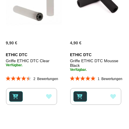
9,90 €
4,90 €
ETHIC DTC
ETHIC DTC
Griffe ETHIC DTC Clear
Griffe ETHIC DTC Mousse
Verfügbar.
Black
Verfügbar.
Bewertung:
Bewertung:
2
Bewertungen
1
Bewertungen
90%
100%
ZUR
ZUR
WUNSCHLISTE
WUNS
HINZUFÜGEN
HINZ