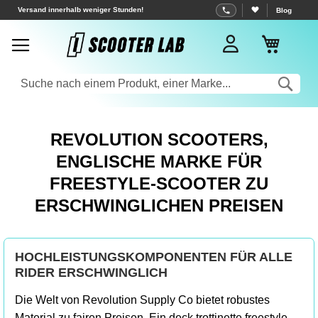
Zum
Versand innerhalb weniger Stunden!
Blog
Inhalt
Mein W
springen
Sea
REVOLUTION SCOOTERS,
ENGLISCHE MARKE FÜR
FREESTYLE-SCOOTER ZU
ERSCHWINGLICHEN PREISEN
HOCHLEISTUNGSKOMPONENTEN FÜR ALLE
RIDER ERSCHWINGLICH
Die Welt von Revolution Supply Co bietet robustes
Material zu fairen Preisen. Ein deck trottinette freestyle