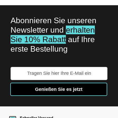
Abonnieren Sie unseren
Newsletter und
erhalten
Sie 10% Rabatt
auf Ihre
erste Bestellung
Melden
Sie
sich
für
Genießen Sie es jetzt
unseren
Newsletter
an:
Schneller Versand