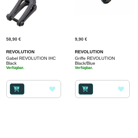
58,90 €
9,90 €
REVOLUTION
REVOLUTION
Gabel REVOLUTION IHC
Griffe REVOLUTION
Black
Black/Blue
Verfügbar.
Verfügbar.
ZUR
ZUR
WUNSCHLISTE
WUNS
HINZUFÜGEN
HINZ