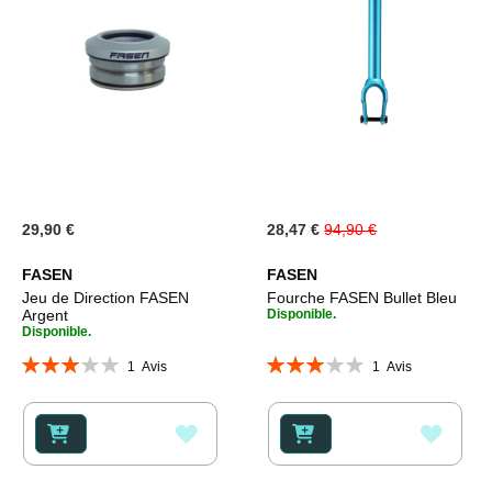
Prix
29,90 €
28,47 €
94,90 €
Spécial
FASEN
FASEN
Jeu de Direction FASEN
Fourche FASEN Bullet Bleu
Argent
Disponible.
Disponible.
Évaluation:
Évaluation:
1
Avis
1
Avis
60%
60%
AJOUTER
AJOU
À
À