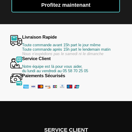
lettre
Profitez maintenant
d’information
:
Livraison Rapide
Toute commande avant 15h part le jour même
Toute commande après 15h part le lendemain matin
Nous n’expédions pas le samedi ni le dimanche
Service Client
Notre équipe est là pour vous aider,
du lundi au vendredi au 05 58 70 25 05
Paiements Sécurisés
SERVICE CLIENT