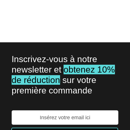
MA
MA
LISTE
LISTE
D’ENVIE
D’ENV
Inscrivez-vous à notre
newsletter et
obtenez 10%
de réduction
sur votre
première commande
Inscription
à
notre