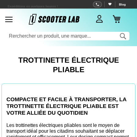
Allez
Expéditions en quelques heures !
Blog
au
Mon pa
contenu
Rec
TROTTINETTE ÉLECTRIQUE
PLIABLE
COMPACTE ET FACILE À TRANSPORTER, LA
TROTTINETTE ÉLECTRIQUE PLIABLE EST
VOTRE ALLIÉE DU QUOTIDIEN
Les trottinettes électriques pliables sont le moyen de
transport idéal pour les citadins souhaitant se déplacer
rapidement et efficacement. Leur design compact permet