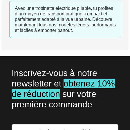
Avec une trottinette electrique pliable, tu profites
d’un moyen de transport pratique, compact et
parfaitement adapté à la vue urbaine. Découvre
maintenant tous nos modèles légers, performants
et faciles à emporter partout.
Inscrivez-vous à notre
newsletter et
obtenez 10%
de réduction
sur votre
première commande
Inscription