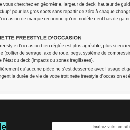
e vous cherchez en géométrie, largeur de deck, hauteur de guid
ackup” pour les gros spots sans repartir de zéro à chaque chan
 d’occasion de marque reconnue qu’un modèle neuf bas de gamme 
NETTE FREESTYLE D’OCCASION
freestyle d’occasion bien réglée est plus agréable, plus silencie
e (collier de serrage, axe de roue, pegs, système de compression
 l’état du deck (impacts ou zones fragilisées).
lièrement qu’aucune pièce ne s’est desserrée avec l’usage et g
ent la durée de vie de votre trottinette freestyle d’occasion et é
de
Inscription