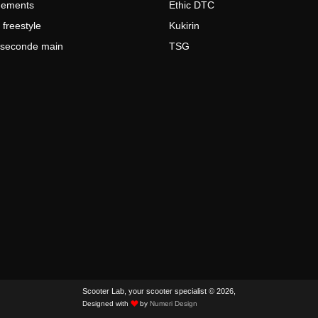
gements
Ethic DTC
 freestyle
Kukirin
e seconde main
TSG
Scooter Lab, your scooter specialist © 2026,
Designed with
by
Numeri Design
