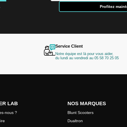
à
e
Profitez main
notre
lettre
d’information
:
Service Client
Notre équipe est là pour vous aider,
du lundi au vendredi au 05 58 70 25 05
ER LAB
NOS MARQUES
s-nous ?
Blunt Scooters
ire
Dualtron