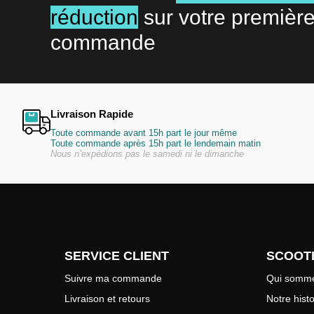
réduction
sur votre premièr
commande
Livraison Rapide
Toute commande avant 15h part le jour même
Toute commande après 15h part le lendemain matin
Nous n’expédions pas le samedi ni le dimanche
SERVICE CLIENT
SCOOT
Suivre ma commande
Qui somme
Livraison et retours
Notre histo