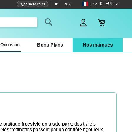
Langue
Devise
€ - EUR
FR
05 58 70 25 05
Blog
Mon panier
Rechercher
Occasion
Bons Plans
Nos marques
ne pratique
freestyle en skate park
, des trajets
 Nos trottinettes passent par un contrôle rigoureux