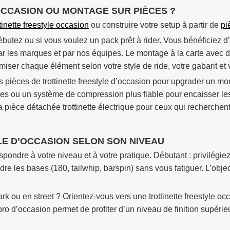
CCASION OU MONTAGE SUR PIÈCES ?
ttinette freestyle occasion
ou construire votre setup à partir de
pi
 débutez ou si vous voulez un pack prêt à rider. Vous bénéficiez
ar les marques et par nos équipes. Le montage à la carte avec d
iser chaque élément selon votre style de ride, votre gabarit et vo
pièces de trottinette freestyle d’occasion pour upgrader un mo
des ou un système de compression plus fiable pour encaisser le
la pièce détachée trottinette électrique pour ceux qui recherchent
LE D’OCCASION SELON SON NIVEAU
espondre à votre niveau et à votre pratique. Débutant : privilégiez
re les bases (180, tailwhip, barspin) sans vous fatiguer. L’objec
k ou en street ? Orientez-vous vers une trottinette freestyle o
le pro d’occasion permet de profiter d’un niveau de finition supé