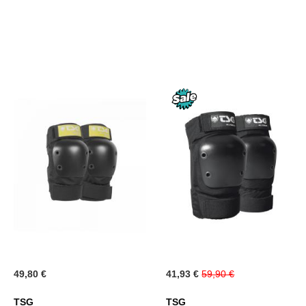
LISTE
LISTE
D’ENVIE
D’ENV
Prix
49,80 €
41,93 €
59,90 €
Spécial
TSG
TSG