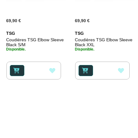
69,90 €
69,90 €
TSG
TSG
Coudières TSG Elbow Sleeve
Coudières TSG Elbow Sleeve
Black S/M
Black XXL
Disponible.
Disponible.
AJOUTER
AJOU
À
À
MA
MA
LISTE
LISTE
D’ENVIE
D’ENV