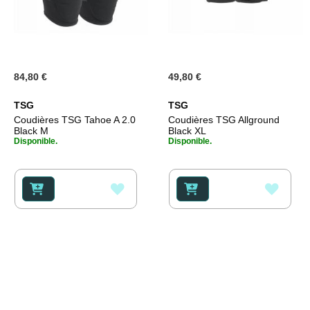
84,80 €
49,80 €
TSG
TSG
Coudières TSG Tahoe A 2.0
Coudières TSG Allground
Black M
Black XL
Disponible.
Disponible.
AJOUTER
AJOU
À
À
MA
MA
LISTE
LISTE
D’ENVIE
D’ENV