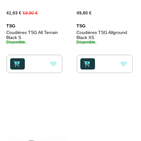
Prix
41,93 €
59,90 €
49,80 €
Spécial
TSG
TSG
Coudières TSG All Terrain
Coudières TSG Allground
Black S
Black XS
Disponible.
Disponible.
AJOUTER
AJOU
À
À
MA
MA
LISTE
LISTE
D’ENVIE
D’ENV