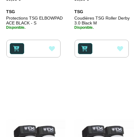
TSG
TSG
Protections TSG ELBOWPAD
Coudières TSG Roller Derby
ACE BLACK - S
3.0 Black M
Disponible.
Disponible.
AJOUTER
AJOU
À
À
MA
MA
LISTE
LISTE
D’ENVIE
D’ENV