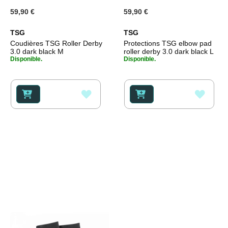
59,90 €
59,90 €
TSG
TSG
Coudières TSG Roller Derby
Protections TSG elbow pad
3.0 dark black M
roller derby 3.0 dark black L
Disponible.
Disponible.
AJOUTER
AJOU
À
À
MA
MA
LISTE
LISTE
D’ENVIE
D’ENV