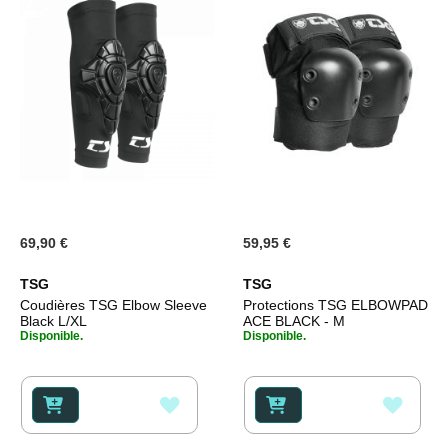
69,90 €
59,95 €
TSG
TSG
Coudières TSG Elbow Sleeve
Protections TSG ELBOWPAD
Black L/XL
ACE BLACK - M
Disponible.
Disponible.
AJOUTER
AJOU
À
À