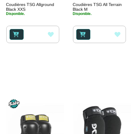
Coudières TSG Allground
Coudières TSG All Terrain
Black XXS
Black M
Disponible.
Disponible.
AJOUTER
AJOU
À
À
MA
MA
LISTE
LISTE
D’ENVIE
D’ENV