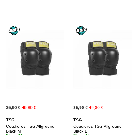
D’ENVIE
D’ENV
Prix
Prix
35,90 €
49,80 €
35,90 €
49,80 €
Spécial
Spécial
TSG
TSG
Coudières TSG Allground
Coudières TSG Allground
Black M
Black L