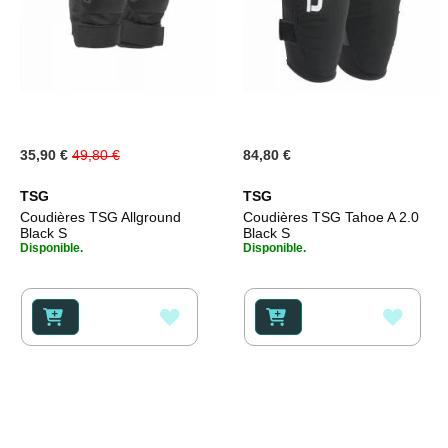
Prix
35,90 €
49,80 €
84,80 €
Spécial
TSG
TSG
Coudières TSG Allground
Coudières TSG Tahoe A 2.0
Black S
Black S
Disponible.
Disponible.
AJOUTER
AJOU
À
À
MA
MA
LISTE
LISTE