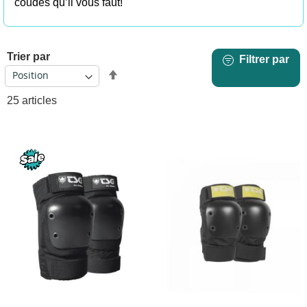
coudes qu’il vous faut!
Trier par
Filtrer par
Par
ordre
25
articles
décroissant