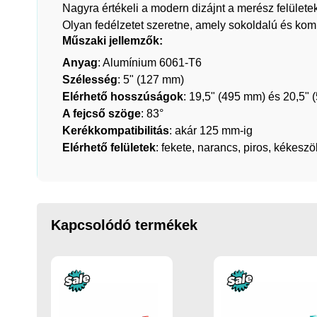
Nagyra értékeli a modern dizájnt a merész felületek
Olyan fedélzetet szeretne, amely sokoldalú és komp
Műszaki jellemzők:
Anyag
: Alumínium 6061-T6
Szélesség
: 5" (127 mm)
Elérhető hosszúságok
: 19,5" (495 mm) és 20,5"
A fejcső szöge
: 83°
Kerékkompatibilitás
: akár 125 mm-ig
Elérhető felületek
: fekete, narancs, piros, kékeszö
Kapcsolódó termékek