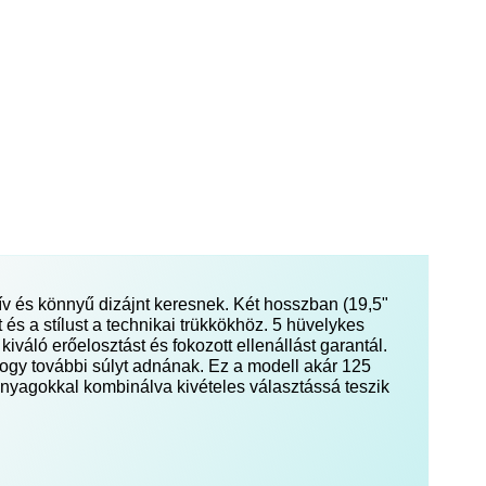
ív és könnyű dizájnt keresnek. Két hosszban (19,5"
 és a stílust a technikai trükkökhöz. 5 hüvelykes
kiváló erőelosztást és fokozott ellenállást garantál.
 hogy további súlyt adnának. Ez a modell akár 125
 anyagokkal kombinálva kivételes választássá teszik