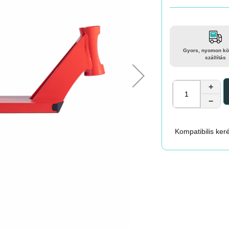
Gyors, nyomon kö
szállítás
+
−
Kompatibilis ker