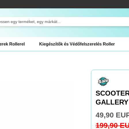
ch
rek Rollerel
Kiegészítők és Védőfelszerelés Roller
SCOOTER
GALLERY 
49,90 EU
Special
Price
199,90 E