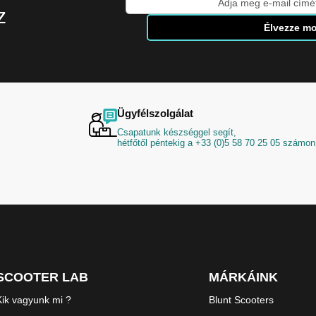
z
fel
Élvezze mo
hírlevelünkre:
Ügyfélszolgálat
Csapatunk készséggel segít,
hétfőtől péntekig a +33 (0)5 58 70 25 05 számon
SCOOTER LAB
MÁRKÁINK
Kik vagyunk mi ?
Blunt Scooters