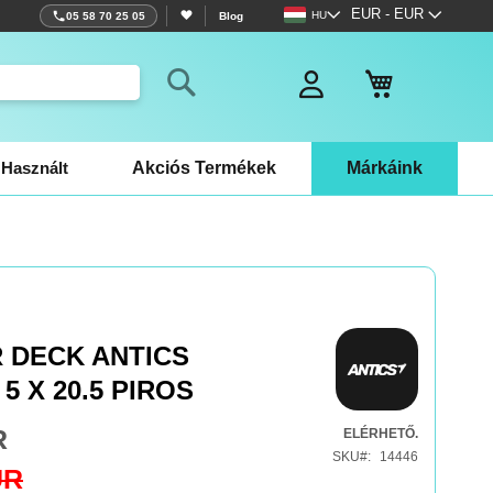
Nyelv
Pénznem
EUR - EUR
HU
05 58 70 25 05
Blog
Kosaram
Search
Használt
Akciós Termékek
Márkáink
 DECK ANTICS
5 X 20.5 PIROS
R
ELÉRHETŐ.
SKU
14446
UR