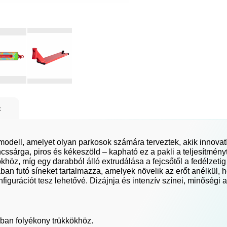
k
modell, amelyet olyan parkosok számára terveztek, akik innovat
ncssárga, piros és kékeszöld – kapható ez a pakli a teljesítményt
ökhöz, míg egy darabból álló extrudálása a fejcsőtől a fedélzetig 
ában futó síneket tartalmazza, amelyek növelik az erőt anélkül,
nfigurációt tesz lehetővé. Dizájnja és intenzív színei, minőségi
kban folyékony trükkökhöz.