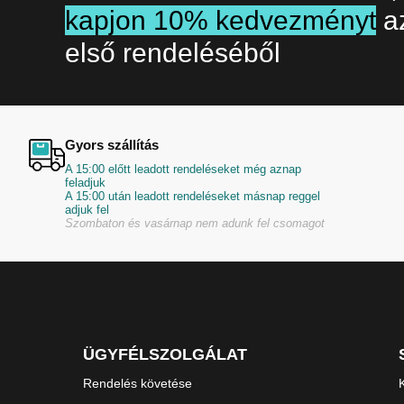
kapjon 10% kedvezményt
a
első rendeléséből
Gyors szállítás
A 15:00 előtt leadott rendeléseket még aznap
feladjuk
A 15:00 után leadott rendeléseket másnap reggel
adjuk fel
Szombaton és vasárnap nem adunk fel csomagot
ÜGYFÉLSZOLGÁLAT
Rendelés követése