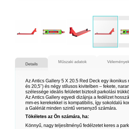
Ugrás
a
Műszaki adatok
Véleménye
Details
képgaléria
elejére
Az Antics Gallery 5 X 20.5 Red Deck egy ikonikus 
és 20,5") és négy stílusos kivitelben – fekete, nara
szélessége ideális felületet biztosít parkolási trükk
Az Antics Gallery egyedi dizájnja a fedélzet hossz
mm-es kerekekkel is kompatibilis, így sokoldalú ko
a Galériát minden szintű versenyző számára.
Tökéletes az Ön számára, ha:
Könnyű, nagy teljesítményű fedélzetet keres a par