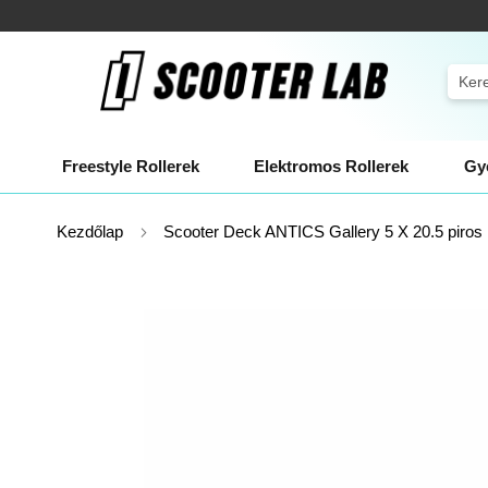
Ugrás
Kiszállítás néhány órán belül!
a
tartalomhoz
Sear
Freestyle Rollerek
Elektromos Rollerek
Gye
Kezdőlap
Scooter Deck ANTICS Gallery 5 X 20.5 piros
Ugrás
a
képgaléria
végére