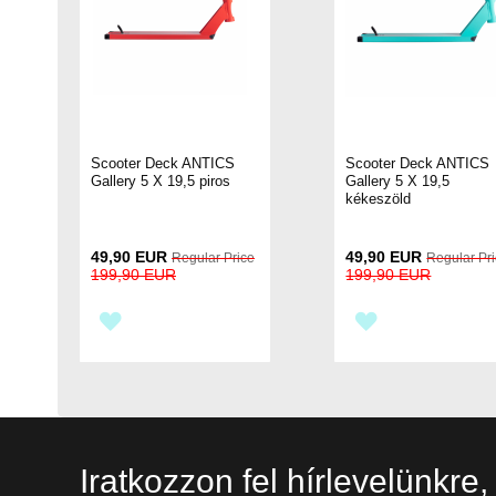
Scooter Deck ANTICS
Scooter Deck ANTICS
Gallery 5 X 19,5 piros
Gallery 5 X 19,5
kékeszöld
Special
Special
49,90 EUR
49,90 EUR
Regular Price
Regular Pr
Price
Price
199,90 EUR
199,90 EUR
HOZZÁADÁS
HOZZÁADÁS
A
A
KÍVÁNSÁGLISTÁHOZ
KÍVÁNSÁGLIS
Iratkozzon fel hírlevelünkre,