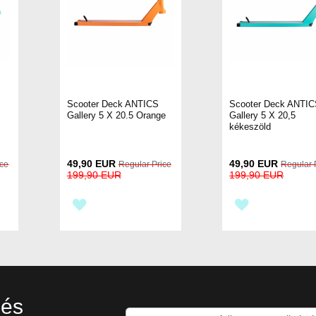
Scooter Deck ANTICS
Scooter Deck ANTI
Gallery 5 X 20.5 Orange
Gallery 5 X 20,5
kékeszöld
Special
Special
49,90 EUR
49,90 EUR
ice
Regular Price
Regular 
Price
Price
199,90 EUR
199,90 EUR
HOZZÁADÁS
HOZZÁADÁS
A
A
TÁHOZ
KÍVÁNSÁGLISTÁHOZ
KÍVÁNSÁGL
 és
Iratkozzon