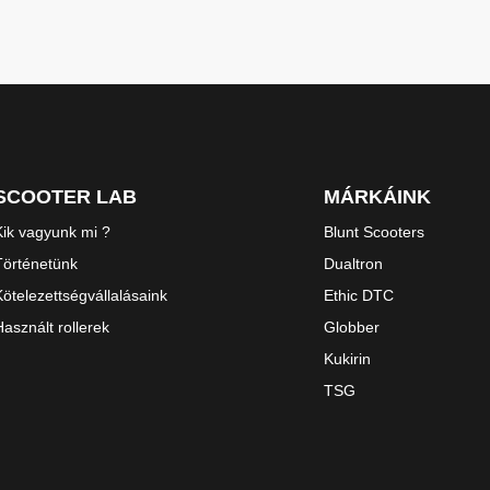
SCOOTER LAB
MÁRKÁINK
Kik vagyunk mi ?
Blunt Scooters
Történetünk
Dualtron
Kötelezettségvállalásaink
Ethic DTC
Használt rollerek
Globber
Kukirin
TSG