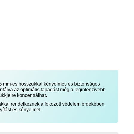
165 mm-es hosszukkal kényelmes és biztonságos
antálva az optimális tapadást még a legintenzívebb
kkjeire koncentrálhat.
ákkal rendelkeznek a fokozott védelem érdekében.
yítást és kényelmet.