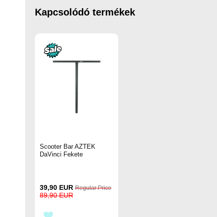
Kapcsolódó termékek
Scooter Bar AZTEK
DaVinci Fekete
Special
39,90 EUR
Regular Price
Price
89,90 EUR
HOZZÁADÁS