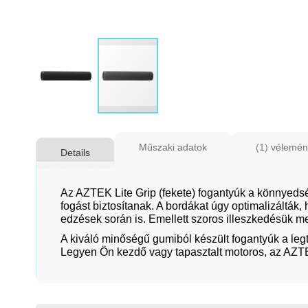
Ugrás
a
Műszaki adatok
1
vélemén
Details
képgaléria
elejére
Az AZTEK Lite Grip (fekete) fogantyúk a könnyeds
fogást biztosítanak. A bordákat úgy optimalizálták
edzések során is. Emellett szoros illeszkedésük m
A kiváló minőségű gumiból készült fogantyúk a le
Legyen Ön kezdő vagy tapasztalt motoros, az AZTEK