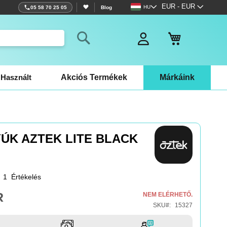
Nyelv
Pénznem
EUR - EUR
HU
05 58 70 25 05
Blog
Kosaram
Search
Használt
Akciós Termékek
Márkáink
ÚK AZTEK LITE BLACK
1
Értékelés
R
NEM ELÉRHETŐ.
SKU
15327