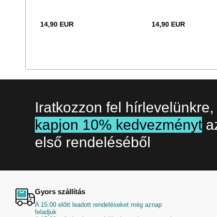
14,90 EUR
14,90 EUR
Iratkozzon fel hírlevelünkre,
kapjon 10% kedvezményt
a
első rendeléséből
Gyors szállítás
A 15:00 előtt leadott rendeléseket még aznap
feladjuk