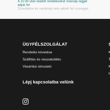
A 15:00 után leadott rendeléseket másnap reggel
adjuk fel
Szombaton és vasárnap nem adunk fel csomagot
ÜGYFÉLSZOLGÁLAT
Rendelés követése
Szállítás és visszaküldés
Vásárlási útmutató
Lépj kapcsolatba velünk