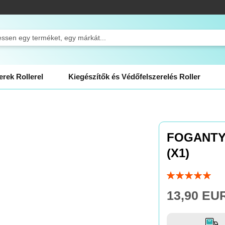
ch
rek Rollerel
Kiegészítők és Védőfelszerelés Roller
FOGANTY
(X1)
Rating:
100
100
% of
13,90 EU