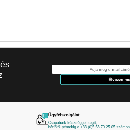
 és
Iratkozzon
z
fel
Élvezze mo
hírlevelünkre:
Ügyfélszolgálat
Csapatunk készséggel segít,
hétfőtől péntekig a +33 (0)5 58 70 25 05 számon