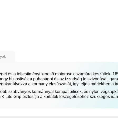
yek
éget és a teljesítményt kereső motorosok számára készültek. 
, hogy biztosítsák a puhaságot és az izzadság felszívódását, gar
egakadályozza a kormány elcsúszását, így teljes mértékben a trü
gtöbb szabványos kormánnyal kompatibilisek, és nylon végsapk
 Lite Grip biztosítja a korlátok feszegetéséhez szükséges irán