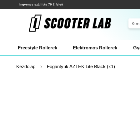
Ugrás
Kiszállítás néhány órán belül!
a
tartalomhoz
Sear
Freestyle Rollerek
Elektromos Rollerek
Gye
Kezdőlap
Fogantyúk AZTEK Lite Black (x1)
Ugrás
a
képgaléria
végére