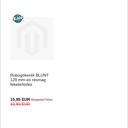
Robogókerék BLUNT
120 mm-es résmag
fekete/türkiz
Special
15,95 EUR
Regular Price
Price
31,90 EUR