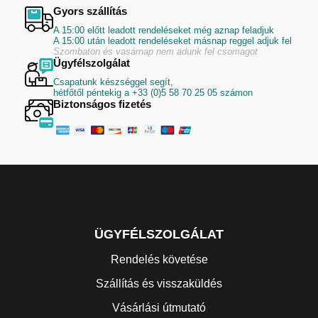
Gyors szállítás
A 15:00 előtt leadott rendeléseket még aznap feladjuk
A 15:00 után leadott rendeléseket másnap reggel adjuk fel
Szombaton és vasárnap nem adunk fel csomagot
Ügyfélszolgálat
Csapatunk készséggel segít,
hétfőtől péntekig a +33 (0)5 58 70 25 05 számon
Biztonságos fizetés
ÜGYFÉLSZOLGÁLAT
Rendelés követése
Szállítás és visszaküldés
Vásárlási útmutató