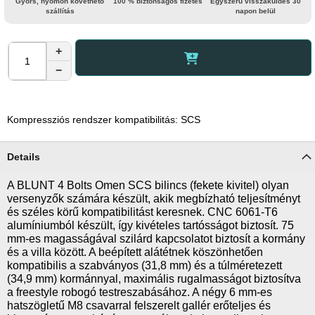
Gyors, nyomon követhető
100 % biztonságos fizetés
Egyszerű visszaküldés 30
szállítás
napon belül
+
−
Kompressziós rendszer kompatibilitás: SCS
Details
A BLUNT 4 Bolts Omen SCS bilincs (fekete kivitel) olyan
versenyzők számára készült, akik megbízható teljesítményt
és széles körű kompatibilitást keresnek. CNC 6061-T6
alumíniumból készült, így kivételes tartósságot biztosít. 75
mm-es magasságával szilárd kapcsolatot biztosít a kormány
és a villa között. A beépített alátétnek köszönhetően
kompatibilis a szabványos (31,8 mm) és a túlméretezett
(34,9 mm) kormánnyal, maximális rugalmasságot biztosítva
a freestyle robogó testreszabásához. A négy 6 mm-es
hatszögletű M8 csavarral felszerelt gallér erőteljes és