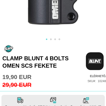
Ugrás
a
képgaléria
CLAMP BLUNT 4 BOLTS
elejére
OMEN SCS FEKETE
19,90 EUR
Special
ELÉRHETŐ.
Price
SKU
10248
29,90 EUR