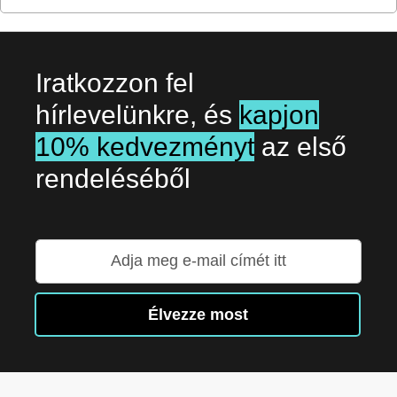
Iratkozzon fel
hírlevelünkre, és
kapjon
10% kedvezményt
az első
rendeléséből
Iratkozzon
fel
hírlevelünkre:
Élvezze most