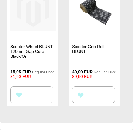
Scooter Wheel BLUNT
Scooter Grip Roll
120mm Gap Core
BLUNT
Black/Or
Special
Special
15,95 EUR
49,90 EUR
Regular Price
Regular Price
Price
Price
31,90 EUR
89,90 EUR
HOZZÁADÁS
HOZZÁADÁS
A
A
KÍVÁNSÁGLISTÁHOZ
KÍVÁNSÁGLISTÁHOZ