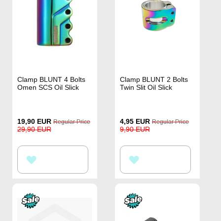
Clamp BLUNT 4 Bolts
Clamp BLUNT 2 Bolts
Omen SCS Oil Slick
Twin Slit Oil Slick
Special
Special
19,90 EUR
4,95 EUR
Regular Price
Regular Price
Price
Price
29,90 EUR
9,90 EUR
HOZZÁADÁS
HOZZÁADÁS
A
A
KÍVÁNSÁGLISTÁHOZ
KÍVÁNSÁGLISTÁHOZ