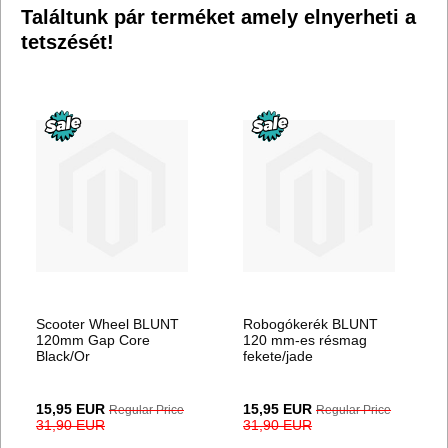
Találtunk pár terméket amely elnyerheti a
tetszését!
Scooter Wheel BLUNT
Robogókerék BLUNT
120mm Gap Core
120 mm-es résmag
Black/Or
fekete/jade
Special
Special
15,95 EUR
15,95 EUR
Regular Price
Regular Price
Price
Price
31,90 EUR
31,90 EUR