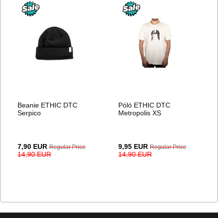
Beanie ETHIC DTC
Póló ETHIC DTC
Serpico
Metropolis XS
Special
Special
7,90 EUR
9,95 EUR
Regular Price
Regular Price
Price
Price
14,90 EUR
14,90 EUR