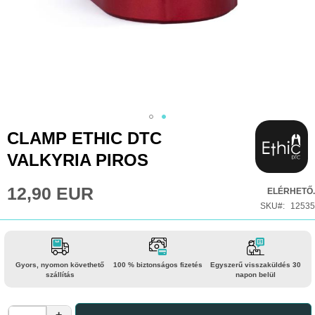
Ugrás
CLAMP ETHIC DTC
a
VALKYRIA PIROS
képgaléria
elejére
12,90 EUR
ELÉRHETŐ.
SKU
12535
Gyors, nyomon követhető
100 % biztonságos fizetés
Egyszerű visszaküldés 30
szállítás
napon belül
+