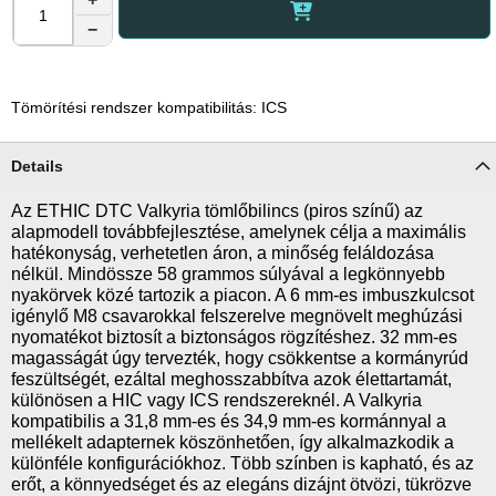
−
Tömörítési rendszer kompatibilitás: ICS
Details
Az ETHIC DTC Valkyria tömlőbilincs (piros színű) az
alapmodell továbbfejlesztése, amelynek célja a maximális
hatékonyság, verhetetlen áron, a minőség feláldozása
nélkül. Mindössze 58 grammos súlyával a legkönnyebb
nyakörvek közé tartozik a piacon. A 6 mm-es imbuszkulcsot
igénylő M8 csavarokkal felszerelve megnövelt meghúzási
nyomatékot biztosít a biztonságos rögzítéshez. 32 mm-es
magasságát úgy tervezték, hogy csökkentse a kormányrúd
feszültségét, ezáltal meghosszabbítva azok élettartamát,
különösen a HIC vagy ICS rendszereknél. A Valkyria
kompatibilis a 31,8 mm-es és 34,9 mm-es kormánnyal a
mellékelt adapternek köszönhetően, így alkalmazkodik a
különféle konfigurációkhoz. Több színben is kapható, és az
erőt, a könnyedséget és az elegáns dizájnt ötvözi, tükrözve