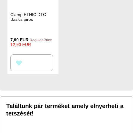
Clamp ETHIC DTC
Basics piros
Special
7,90 EUR
Regular Price
Price
12,90 EUR
HOZZÁADÁS
A
KÍVÁNSÁGLISTÁHOZ
Találtunk pár terméket amely elnyerheti a
tetszését!