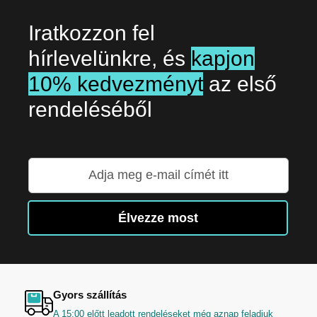
Iratkozzon fel
hírlevelünkre, és
kapjon
10% kedvezményt
az első
rendeléséből
Iratkozzon
fel
hírlevelünkre:
Élvezze most
Gyors szállítás
A 15:00 előtt leadott rendeléseket még aznap feladjuk