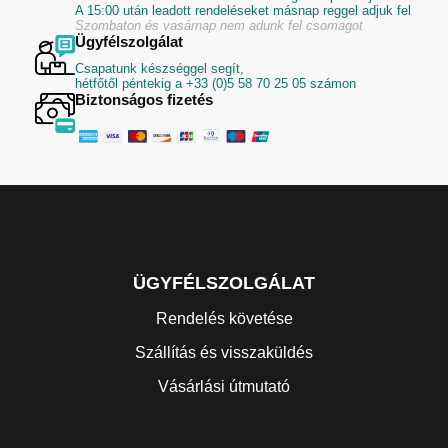
A 15:00 után leadott rendeléseket másnap reggel adjuk fel
Szombaton és vasárnap nem adunk fel csomagot
Ügyfélszolgálat
Csapatunk készséggel segít,
hétfőtől péntekig a +33 (0)5 58 70 25 05 számon
Biztonságos fizetés
ÜGYFÉLSZOLGÁLAT
Rendelés követése
Szállítás és visszaküldés
Vásárlási útmutató