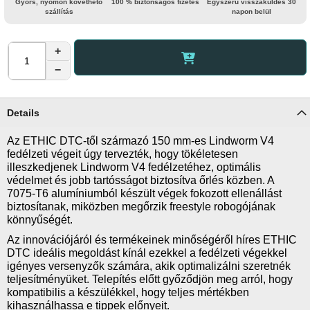
Gyors, nyomon követhető
100 % biztonságos fizetés
Egyszerű visszaküldés 30
szállítás
napon belül
+
−
Details
Az ETHIC DTC-től származó 150 mm-es Lindworm V4
fedélzeti végeit úgy tervezték, hogy tökéletesen
illeszkedjenek Lindworm V4 fedélzetéhez, optimális
védelmet és jobb tartósságot biztosítva őrlés közben. A
7075-T6 alumíniumból készült végek fokozott ellenállást
biztosítanak, miközben megőrzik freestyle robogójának
könnyűségét.
Az innovációjáról és termékeinek minőségéről híres ETHIC
DTC ideális megoldást kínál ezekkel a fedélzeti végekkel
igényes versenyzők számára, akik optimalizálni szeretnék
teljesítményüket. Telepítés előtt győződjön meg arról, hogy
kompatibilis a készülékkel, hogy teljes mértékben
kihasználhassa e tippek előnyeit.