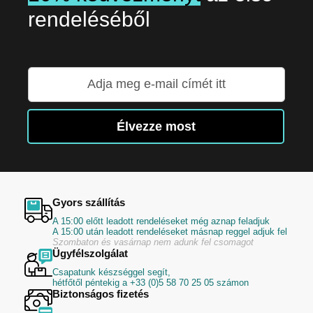
rendeléséből
Iratkozzon
fel
hírlevelünkre:
Élvezze most
Gyors szállítás
A 15:00 előtt leadott rendeléseket még aznap feladjuk
A 15:00 után leadott rendeléseket másnap reggel adjuk fel
Szombaton és vasárnap nem adunk fel csomagot
Ügyfélszolgálat
Csapatunk készséggel segít,
hétfőtől péntekig a +33 (0)5 58 70 25 05 számon
Biztonságos fizetés