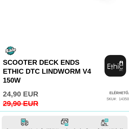
Ugrás
a
képgaléria
SCOOTER DECK ENDS
elejére
ETHIC DTC LINDWORM V4
150W
24,90 EUR
Special
ELÉRHETŐ.
Price
SKU
14350
29,90 EUR