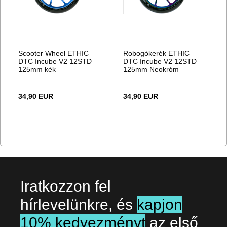
Scooter Wheel ETHIC
Robogókerék ETHIC
DTC Incube V2 12STD
DTC Incube V2 12STD
125mm kék
125mm Neokróm
34,90 EUR
34,90 EUR
Iratkozzon fel
hírlevelünkre, és
kapjon
10% kedvezményt
az első