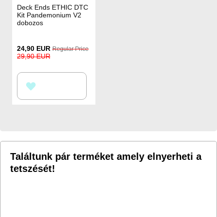
Deck Ends ETHIC DTC
Kit Pandemonium V2
dobozos
Special
24,90 EUR
Regular Price
Price
29,90 EUR
HOZZÁADÁS
A
KÍVÁNSÁGLISTÁHOZ
Találtunk pár terméket amely elnyerheti a
tetszését!