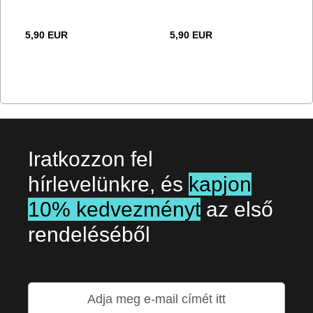
5,90 EUR
5,90 EUR
Iratkozzon fel
hírlevelünkre, és
kapjon
10% kedvezményt
az első
rendeléséből
Iratkozzon
fel