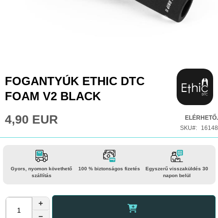
Ugrás
FOGANTYÚK ETHIC DTC
a
FOAM V2 BLACK
képgaléria
elejére
4,90 EUR
ELÉRHETŐ.
SKU
16148
Gyors, nyomon követhető
100 % biztonságos fizetés
Egyszerű visszaküldés 30
szállítás
napon belül
+
−