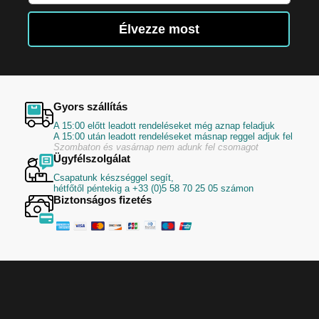
hírlevelünkre:
Élvezze most
Gyors szállítás
A 15:00 előtt leadott rendeléseket még aznap feladjuk
A 15:00 után leadott rendeléseket másnap reggel adjuk fel
Szombaton és vasárnap nem adunk fel csomagot
Ügyfélszolgálat
Csapatunk készséggel segít,
hétfőtől péntekig a +33 (0)5 58 70 25 05 számon
Biztonságos fizetés