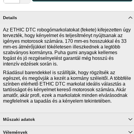
Details
Az ETHIC DTC robogómarkolatokat (fekete) kifejezetten úgy
tervezték, hogy kényelmet és teljesítményt nyújtsanak az
igényes motorosok számára. 170 mm-es hosszukkal és 33
mm-es átmérőjükkel tökéletesen illeszkednek a legtöbb
szabványos kormányra. Puha gumi anyaguk kellemes
fogást és jó rezgéselnyelést garantál még hosszú és
intenzív edzések során is.
Ráadásul barendekkel is szállítják, hogy rögzítsék az
egészet, és megóvják a kezét a kormány széleitől. A többféle
színben elérhető ETHIC DTC markolat ideális választás a
tartósságot és kényelmet kereső motorosok számára. Akár
amatőr, akár profi, ezek a markolatok minden elvárásodnak
megfelelnek a tapadás és a kényelem tekintetében.
Műszaki adatok
Vélemények