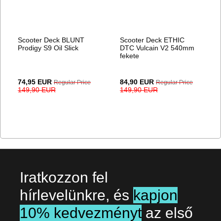
Scooter Deck BLUNT
Scooter Deck ETHIC
Prodigy S9 Oil Slick
DTC Vulcain V2 540mm
fekete
Special
Special
74,95 EUR
84,90 EUR
Regular Price
Regular Price
Price
Price
149,90 EUR
149,90 EUR
Iratkozzon fel
hírlevelünkre, és
kapjon
10% kedvezményt
az első