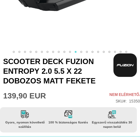
Ugrás
SCOOTER DECK FUZION
a
ENTROPY 2.0 5.5 X 22
képgaléria
DOBOZOS MATT FEKETE
elejére
139,90 EUR
NEM ELÉRHETŐ.
SKU
15350
Gyors, nyomon követhető
100 % biztonságos fizetés
Egyszerű visszaküldés 30
szállítás
napon belül