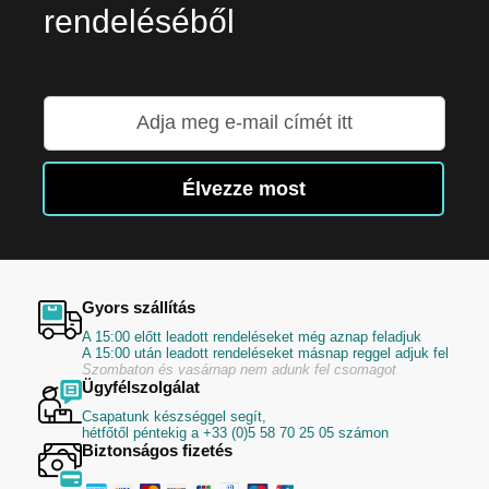
rendeléséből
Iratkozzon
fel
hírlevelünkre:
Élvezze most
Gyors szállítás
A 15:00 előtt leadott rendeléseket még aznap feladjuk
A 15:00 után leadott rendeléseket másnap reggel adjuk fel
Szombaton és vasárnap nem adunk fel csomagot
Ügyfélszolgálat
Csapatunk készséggel segít,
hétfőtől péntekig a +33 (0)5 58 70 25 05 számon
Biztonságos fizetés