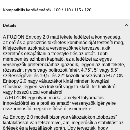
Kompatibilis kerékátmérők: 100 / 110 / 115 / 120
Details
A FUZION Entropy 2.0 matt fekete fedélzet a könnyedség,
az erő és a precizitás tökéletes kombinációját testesíti meg,
kifejezetten azoknak a versenyzőknek tervezve, akik
szeretnék elsajátítani a freestyle-t és az utcát. Több
méretben és színben kapható, ez a fedélzet az egyes
versenyzők preferenciáihoz igazodik, legyen az matt fekete,
rózsaszín, nyers vagy polírozott fehér. 4,75", 5" vagy 5,5"
szélességével és 19,5" és 22" közötti hosszával a FUZION
Entropy 2.0 nagy választékot kínál minden lovaglási
stílushoz, legyen szó trükkről vagy trükkről. technikákról
vagy hosszú utcai vonalakról
. A FUZION egy olyan márka, amelyet folyamatos
innovációiról és a profi és amatőr versenyzők igényeire
összpontosító megközelítéséről ismernek el.
Az Entropy 2.0 modell bizonyos változatokon „dobozos”
kialakítással van felszerelve, ami megerősíti a stabilitást az
őrlések és a leszállások során. Úgy tervezték, hogy