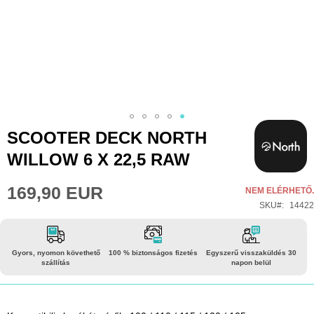
Ugrás
SCOOTER DECK NORTH
a
WILLOW 6 X 22,5 RAW
képgaléria
elejére
169,90 EUR
NEM ELÉRHETŐ.
SKU
14422
Gyors, nyomon követhető
100 % biztonságos fizetés
Egyszerű visszaküldés 30
szállítás
napon belül