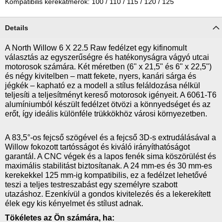
Kompatibilis kerékátmérők: 100 / 110 / 115 / 120 / 125
Details
A North Willow 6 X 22.5 Raw fedélzet egy kifinomult
választás az egyszerűségre és hatékonyságra vágyó utcai
motorosok számára. Két méretben (6" x 21,5" és 6" x 22,5")
és négy kivitelben – matt fekete, nyers, kanári sárga és
jégkék – kapható ez a modell a stílus feláldozása nélkül
teljesíti a teljesítményt kereső motorosok igényeit. A 6061-T6
alumíniumból készült fedélzet ötvözi a könnyedséget és az
erőt, így ideális különféle trükkökhöz városi környezetben.
A 83,5°-os fejcső szögével és a fejcső 3D-s extrudálásával a
Willow fokozott tartósságot és kiváló irányíthatóságot
garantál. A CNC végek és a lapos fenék sima köszörülést és
maximális stabilitást biztosítanak. A 24 mm-es és 30 mm-es
kerekekkel 125 mm-ig kompatibilis, ez a fedélzet lehetővé
teszi a teljes testreszabást egy személyre szabott
utazáshoz. Ezenkívül a gondos kivitelezés és a lekerekített
élek egy kis kényelmet és stílust adnak.
Tökéletes az Ön számára, ha: