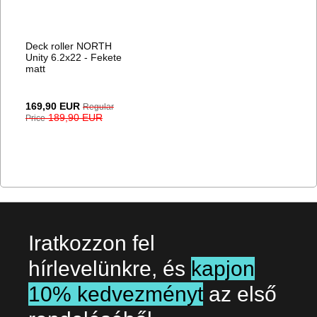
Deck roller NORTH
Unity 6.2x22 - Fekete
matt
Special
169,90 EUR
Regular
Price
189,90 EUR
Price
Iratkozzon fel
hírlevelünkre, és
kapjon
10% kedvezményt
az első