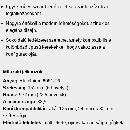
Egyszerű és szilárd fedélzetet keres intenzív utcai
foglalkozásokhoz.
Nagyra értékeli a modern lehetőségeket. színek és
elegáns dizájn.
Sokoldalú fedélzetet szeretne, amely kompatibilis a
különböző típusú kerekekkel, hogy változtassa a
konfigurációját.
Műszaki jellemzők:
Anyag
: Alumínium 6061-T6
Szélesség
: 152 mm (6 hüvelyk)
Hossz
: 572 mm (22,5 hüvelyk)
A fejcső szöge
: 83,5°
Kerékkompatibilitás
: akár 125 mm, 24 mm és 30 mm
szélességig
Elérhető felületek
: matt fekete, nyers, kanári sárga, jégkék