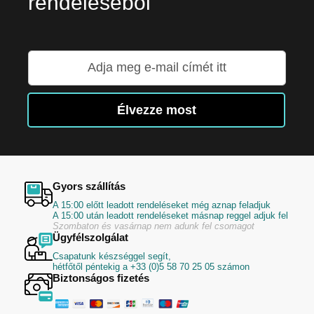
rendeléséből
Iratkozzon
fel
hírlevelünkre:
Élvezze most
Gyors szállítás
A 15:00 előtt leadott rendeléseket még aznap feladjuk
A 15:00 után leadott rendeléseket másnap reggel adjuk fel
Szombaton és vasárnap nem adunk fel csomagot
Ügyfélszolgálat
Csapatunk készséggel segít,
hétfőtől péntekig a +33 (0)5 58 70 25 05 számon
Biztonságos fizetés