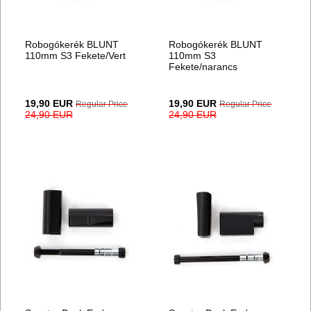
Robogókerék BLUNT
Robogókerék BLUNT
110mm S3 Fekete/Vert
110mm S3
Fekete/narancs
Special
Special
19,90 EUR
19,90 EUR
Regular Price
Regular Price
Price
Price
24,90 EUR
24,90 EUR