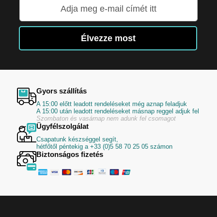
Iratkozzon
fel
hírlevelünkre:
Élvezze most
Gyors szállítás
A 15:00 előtt leadott rendeléseket még aznap feladjuk
A 15:00 után leadott rendeléseket másnap reggel adjuk fel
Szombaton és vasárnap nem adunk fel csomagot
Ügyfélszolgálat
Csapatunk készséggel segít,
hétfőtől péntekig a +33 (0)5 58 70 25 05 számon
Biztonságos fizetés