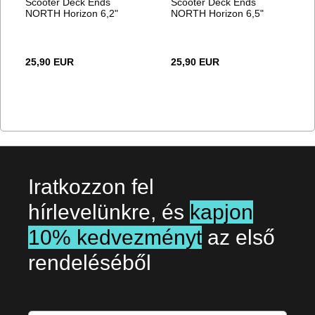
Scooter Deck Ends
Scooter Deck Ends
NORTH Horizon 6,2"
NORTH Horizon 6,5"
25,90 EUR
25,90 EUR
Iratkozzon fel
hírlevelünkre, és
kapjon
10% kedvezményt
az első
rendeléséből