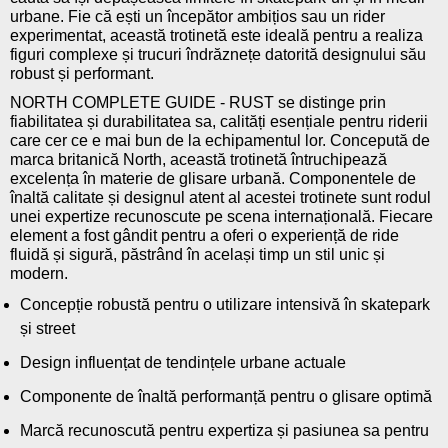
urbane. Fie că ești un începător ambițios sau un rider
experimentat, această trotinetă este ideală pentru a realiza
figuri complexe și trucuri îndrăznețe datorită designului său
robust și performant.
NORTH COMPLETE GUIDE - RUST se distinge prin
fiabilitatea și durabilitatea sa, calități esențiale pentru riderii
care cer ce e mai bun de la echipamentul lor. Concepută de
marca britanică North, această trotinetă întruchipează
excelența în materie de glisare urbană. Componentele de
înaltă calitate și designul atent al acestei trotinete sunt rodul
unei expertize recunoscute pe scena internațională. Fiecare
element a fost gândit pentru a oferi o experiență de ride
fluidă și sigură, păstrând în același timp un stil unic și
modern.
Concepție robustă pentru o utilizare intensivă în skatepark
și street
Design influențat de tendințele urbane actuale
Componente de înaltă performanță pentru o glisare optimă
Marcă recunoscută pentru expertiza și pasiunea sa pentru