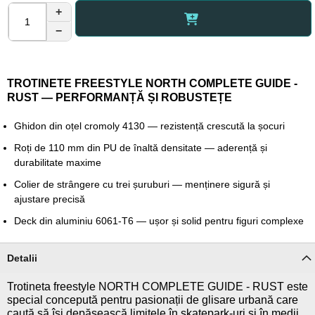
+
−
TROTINETE FREESTYLE NORTH COMPLETE GUIDE -
RUST — PERFORMANȚĂ ȘI ROBUSTEȚE
Ghidon din oțel cromoly 4130 — rezistență crescută la șocuri
Roți de 110 mm din PU de înaltă densitate — aderență și
durabilitate maxime
Colier de strângere cu trei șuruburi — menținere sigură și
ajustare precisă
Deck din aluminiu 6061-T6 — ușor și solid pentru figuri complexe
Detalii
Trotineta freestyle NORTH COMPLETE GUIDE - RUST este
special concepută pentru pasionații de glisare urbană care
caută să își depășească limitele în skatepark-uri și în medii