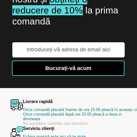
reducere de 10%
la prima
comandă
Inscrieti-
va
la
Buletinele
Bucurați-vă acum
noastre
informative
Livrare rapidă
Orice comandă plasată înainte de ora 15:00 pleacă în aceeași zi
Orice comandă plasată după ora 15:00 pleacă a doua zi
dimineața
Nu expediem sâmbăta sau duminica
Serviciu clienți
Echipa noastră este aici să te ajute,