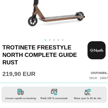
Skip
TROTINETE FREESTYLE
to
NORTH COMPLETE GUIDE
the
RUST
beginning
of
219,90 EUR
DISPONIBIL.
the
SKU
18887
images
gallery
Livrare rapidă cu tracking
Plată 100 % securizată
Retur ușor în 30 de zile