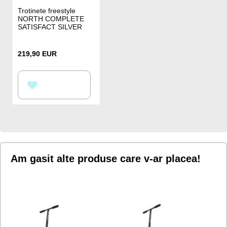
Trotinete freestyle
NORTH COMPLETE
SATISFACT SILVER
219,90 EUR
ADAUGATI
LA
LISTA
DE
DORINTE
Am gasit alte produse care v-ar placea!