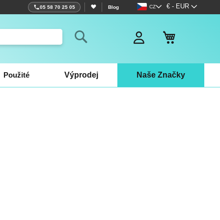
Jazyk
Měna
€ - EUR
CZ
05 58 70 25 05
Blog
Můj košík
Search
Použité
Výprodej
Naše Značky