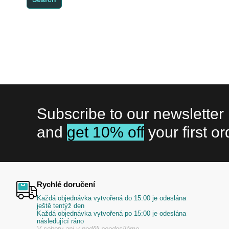
Subscribe to our newsletter
and
get 10% off
your first or
Rychlé doručení
Každá objednávka vytvořená do 15:00 je odeslána
ještě tentýž den
Každá objednávka vytvořená po 15:00 je odeslána
následující ráno
V sobotu ani v neděli neodesíláme