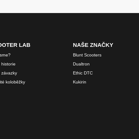
OOTER LAB
NAŠE ZNAČKY
jsme?
Blunt Scooters
historie
Dualtron
 závazky
Ethic DTC
ité koloběžky
Kukirin