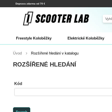
Přejít
Doprava zdarma od 70 €
na
obsah
Sear
Freestyle Koloběžky
Elektrické Koloběžky
Úvod
Rozšířené hledání v katalogu
ROZŠÍŘENÉ HLEDÁNÍ
Hodnoty
Kód
parametrů
hledaných
produktů
Search