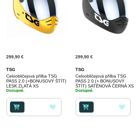
299,90 €
299,90 €
TSG
TSG
Celoobličejová přilba TSG
Celoobličejová přilba TSG
PASS 2.0 (+BONUSOVÝ ŠTÍT)
PASS 2.0 (+ BONUSOVÝ
LESK ZLATÁ XS
ŠTÍT) SATÉNOVÁ ČERNÁ XS
Dostupné.
Dostupné.
PŘIDAT
PŘID
K
K
OBLÍBENÝM
OBLÍ