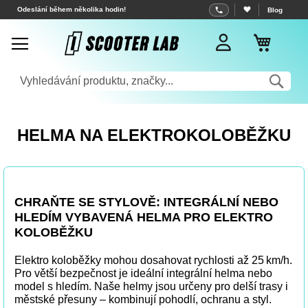
Přejít
Odeslání během několika hodin!
Blog
na
Můj koš
obsah
Sea
HELMA NA ELEKTROKOLOBĚŽKU
CHRAŇTE SE STYLOVĚ: INTEGRÁLNÍ NEBO
HLEDÍM VYBAVENÁ HELMA PRO ELEKTRO
KOLOBĚŽKU
Elektro koloběžky mohou dosahovat rychlosti až 25 km/h.
Pro větší bezpečnost je ideální integrální helma nebo
model s hledím. Naše helmy jsou určeny pro delší trasy i
městské přesuny – kombinují pohodlí, ochranu a styl.