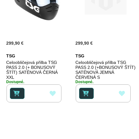
299,90 €
299,90 €
TSG
TSG
Celoobličejová přilba TSG
Celoobličejová přilba TSG
PASS 2.0 (+ BONUSOVÝ
PASS 2.0 (+BONUSOVÝ ŠTÍT)
ŠTÍT) SATÉNOVÁ ČERNÁ
SATÉNOVÁ JEMNÁ
XXL
ČERVENÁ S
Dostupné.
Dostupné.
PŘIDAT
PŘID
K
K
OBLÍBENÝM
OBLÍ