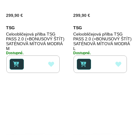
299,90 €
299,90 €
TSG
TSG
Celoobličejová přilba TSG
Celoobličejová přilba TSG
PASS 2.0 (+BONUSOVÝ ŠTÍT)
PASS 2.0 (+BONUSOVÝ ŠTÍT)
SATÉNOVÁ MÍTOVÁ MODRÁ
SATÉNOVÁ MÍTOVÁ MODRÁ
M
L
Dostupné.
Dostupné.
PŘIDAT
PŘID
K
K
OBLÍBENÝM
OBLÍ