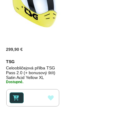
299,90 €
TSG
Celoobličejová přilba TSG
Pass 2.0 (+ bonusový štít)
Satin Acid Yellow XL
Dostupné.
PŘIDAT
K
OBLÍBENÝM