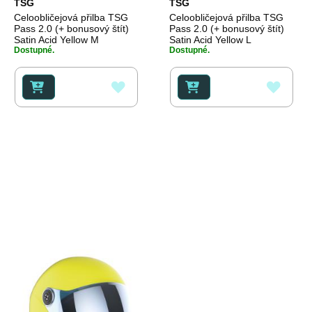
TSG
TSG
Celoobličejová přilba TSG
Celoobličejová přilba TSG
Pass 2.0 (+ bonusový štít)
Pass 2.0 (+ bonusový štít)
Satin Acid Yellow M
Satin Acid Yellow L
Dostupné.
Dostupné.
PŘIDAT
PŘID
K
K
OBLÍBENÝM
OBLÍ