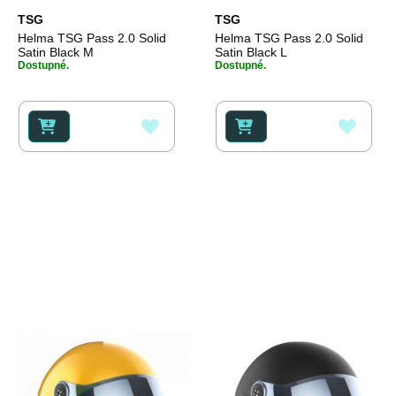
TSG
TSG
Helma TSG Pass 2.0 Solid
Helma TSG Pass 2.0 Solid
Satin Black M
Satin Black L
Dostupné.
Dostupné.
PŘIDAT
PŘID
K
K
OBLÍBENÝM
OBLÍ