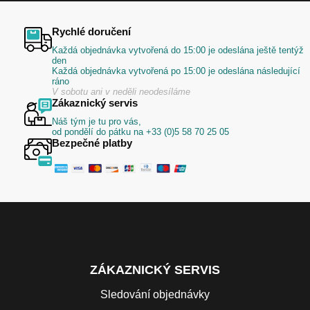
Rychlé doručení
Každá objednávka vytvořená do 15:00 je odeslána ještě tentýž
den
Každá objednávka vytvořená po 15:00 je odeslána následující
ráno
V sobotu ani v neděli neodesíláme
Zákaznický servis
Náš tým je tu pro vás,
od pondělí do pátku na +33 (0)5 58 70 25 05
Bezpečné platby
ZÁKAZNICKÝ SERVIS
Sledování objednávky