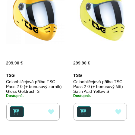
299,90 €
299,90 €
TSG
TSG
Celoobličejová přilba TSG
Celoobličejová přilba TSG
Pass 2.0 (+ bonusový zorník)
Pass 2.0 (+ bonusový štít)
Gloss Goldrush S
Satin Acid Yellow S
Dostupné.
Dostupné.
PŘIDAT
PŘID
K
K
OBLÍBENÝM
OBLÍ