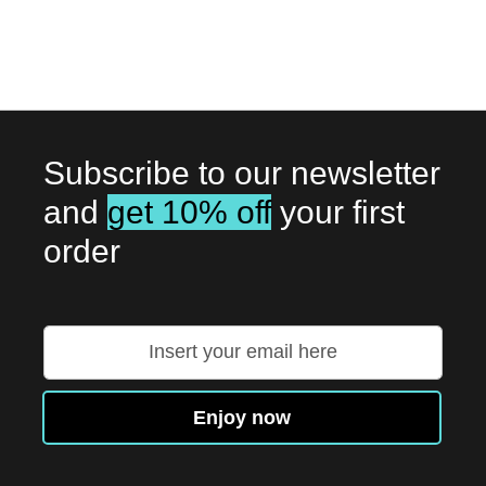
Subscribe to our newsletter
and
get 10% off
your first
order
Přihlaste
se
k
odběru
Enjoy now
zpravodaje: