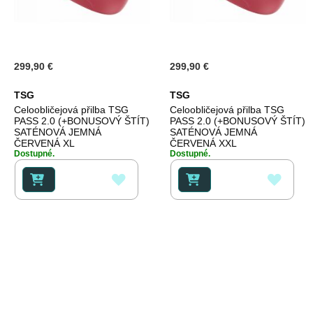
299,90 €
299,90 €
TSG
TSG
Celoobličejová přilba TSG
Celoobličejová přilba TSG
PASS 2.0 (+BONUSOVÝ ŠTÍT)
PASS 2.0 (+BONUSOVÝ ŠTÍT)
SATÉNOVÁ JEMNÁ
SATÉNOVÁ JEMNÁ
ČERVENÁ XL
ČERVENÁ XXL
Dostupné.
Dostupné.
PŘIDAT
PŘID
K
K
OBLÍBENÝM
OBLÍ