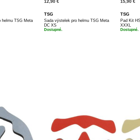
12,90 €
15,90 €
TSG
TSG
ro helmu TSG Meta
Sada výstelek pro helmu TSG Meta
Pad Kit HS
DC XS
XXXL
Dostupné.
Dostupné.
PŘIDAT
PŘIDAT
 košíku
Přidat do košíku
Při
K
K
OBLÍBENÝM
OBLÍBENÝM