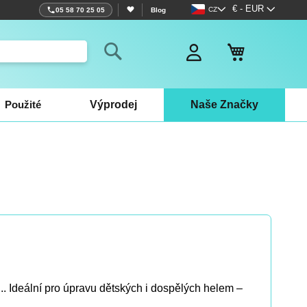
Jazyk
Měna
€ - EUR
CZ
05 58 70 25 05
Blog
Můj košík
Search
Použité
Výprodej
Naše Značky
... Ideální pro úpravu dětských i dospělých helem –