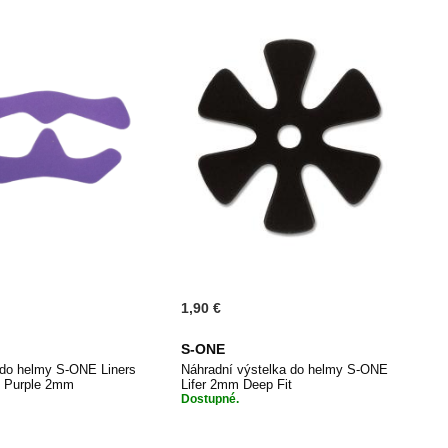
1,90 €
S-ONE
do helmy S-ONE Liners
Náhradní výstelka do helmy S-ONE
L Purple 2mm
Lifer 2mm Deep Fit
Dostupné.
PŘIDAT
PŘIDAT
dat do košíku
Přidat do košíku