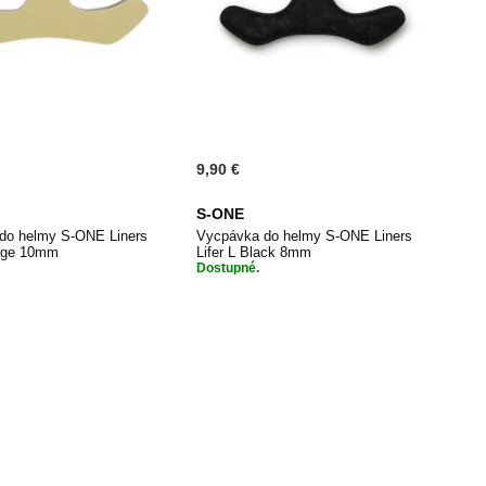
9,90 €
S-ONE
do helmy S-ONE Liners
Vycpávka do helmy S-ONE Liners
eige 10mm
Lifer L Black 8mm
Dostupné.
PŘIDAT
PŘIDAT
dat do košíku
Přidat do košíku
K
K
OBLÍBENÝM
OBLÍBENÝ