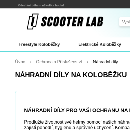
Přejít
Odeslání během několika hodin!
na
obsah
Sear
Freestyle Koloběžky
Elektrické Koloběžky
Úvod
Ochrana a Příslušenství
Náhradní díly
NÁHRADNÍ DÍLY NA KOLOBĚŽKU
NÁHRADNÍ DÍLY PRO VAŠI OCHRANU N
Prodlužte životnost své helmy pomocí našich náhradní
zajistí pohodlí, hygienu a správné uchycení. Kompat