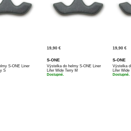
19,90 €
19,90 €
S-ONE
S-ONE
elmy S-ONE Liner
Výstelka do helmy S-ONE Liner
Výstelka 
ry S
Lifer Wide Terry M
Lifer Wide 
Dostupné.
Dostupné.
PŘIDAT
PŘIDAT
 do košíku
Přidat do košíku
Při
K
K
OBLÍBENÝM
OBLÍBENÝM