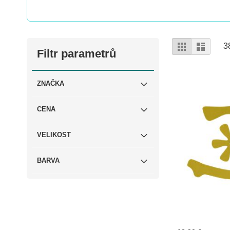
Zobrazení
Mřížka
Sezna
3
Filtr parametrů
ZNAČKA
CENA
VELIKOST
BARVA