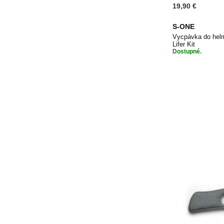
19,90 €
S-ONE
Vycpávka do hel
Lifer Kit
Dostupné.
Přidat do