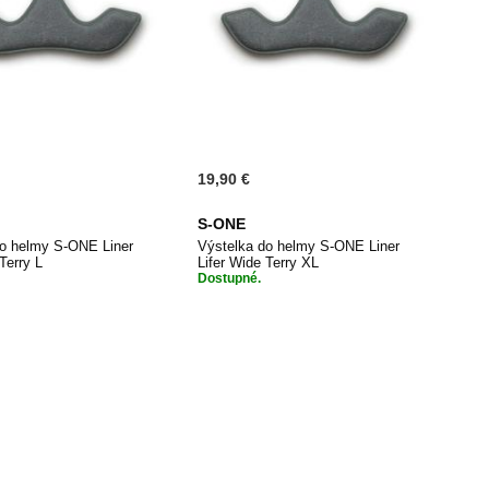
19,90 €
S-ONE
do helmy S-ONE Liner
Výstelka do helmy S-ONE Liner
Terry L
Lifer Wide Terry XL
Dostupné.
PŘIDAT
PŘIDAT
dat do košíku
Přidat do košíku
K
K
OBLÍBENÝM
OBLÍBENÝ