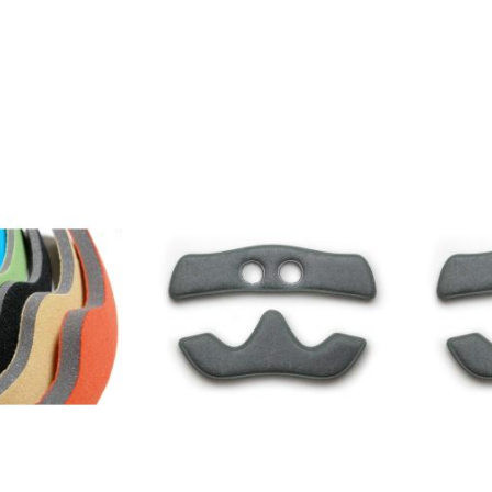
K
K
OBLÍBENÝM
OBLÍBENÝM