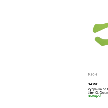
9,90 €
S-ONE
Vycpávka do 
Lifer XL Gre
Dostupné.
Přidat