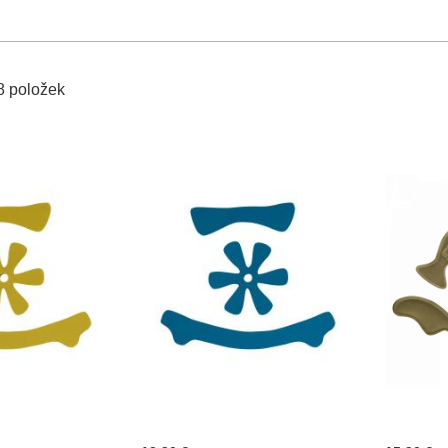
m
8
položek