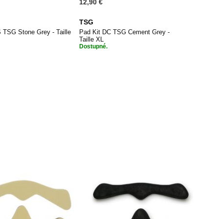
12,90 €
TSG
 TSG Stone Grey - Taille
Pad Kit DC TSG Cement Grey -
Taille XL
Dostupné.
PŘIDAT
PŘIDAT
dat do košíku
Přidat do košíku
K
K
OBLÍBENÝM
OBLÍBENÝM