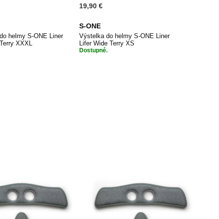
19,90 €
S-ONE
do helmy S-ONE Liner
Výstelka do helmy S-ONE Liner
 Terry XXXL
Lifer Wide Terry XS
Dostupné.
PŘIDAT
PŘIDAT
dat do košíku
Přidat do košíku
K
K
OBLÍBENÝM
OBLÍBENÝM