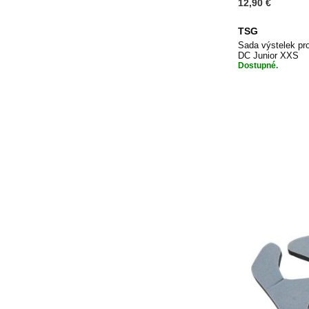
12,90 €
TSG
Sada výstelek p
DC Junior XXS
Dostupné.
Přidat do