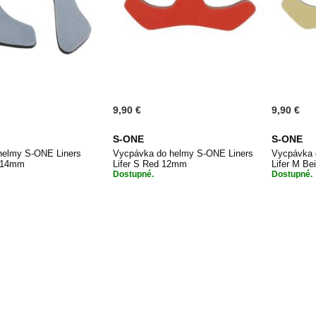
9,90 €
9,90 €
S-ONE
S-ONE
helmy S-ONE Liners
Vycpávka do helmy S-ONE Liners
Vycpávka 
y 14mm
Lifer S Red 12mm
Lifer M B
Dostupné.
Dostupné.
PŘIDAT
PŘIDAT
 do košíku
Přidat do košíku
Při
K
K
OBLÍBENÝM
OBLÍBENÝM