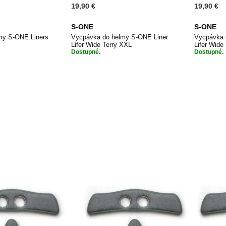
19,90 €
19,90 €
S-ONE
S-ONE
my S-ONE Liners
Vycpávka do helmy S-ONE Liner
Vycpávka 
Lifer Wide Terry XXL
Lifer Wide
Dostupné.
Dostupné.
PŘIDAT
PŘIDAT
 košíku
Přidat do košíku
Při
K
K
OBLÍBENÝM
OBLÍBENÝM