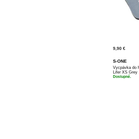
9,90 €
S-ONE
Vycpávka do 
Lifer XS Gre
Dostupné.
Přidat