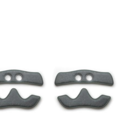
K
K
OBLÍBENÝM
OBLÍBENÝ