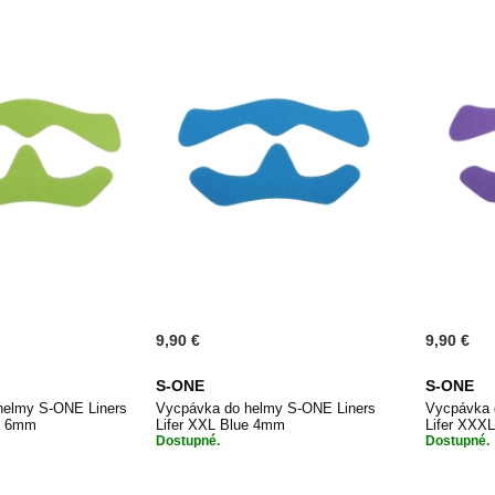
9,90 €
9,90 €
S-ONE
S-ONE
helmy S-ONE Liners
Vycpávka do helmy S-ONE Liners
Vycpávka 
en 6mm
Lifer XXL Blue 4mm
Lifer XXX
Dostupné.
Dostupné.
PŘIDAT
PŘIDAT
 do košíku
Přidat do košíku
Při