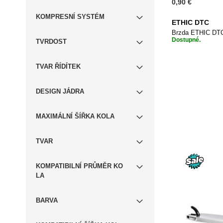
0,90 €
KOMPRESNÍ SYSTÉM
ETHIC DTC
Brzda ETHIC DTC
Dostupné.
TVRDOST
TVAR ŘÍDÍTEK
Přidat do
DESIGN JÁDRA
MAXIMÁLNÍ ŠÍŘKA KOLA
TVAR
KOMPATIBILNÍ PRŮMĚR KO
LA
BARVA