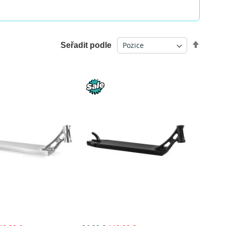
Nastav
Seřadit podle
sestu