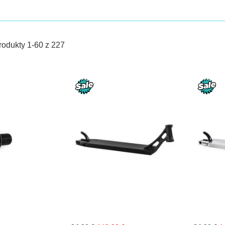
m
rodukty
1
-
60
z
227