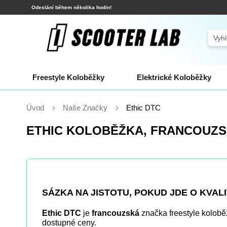
Přejít
Odeslání během několika hodin!
na
obsah
Sear
Freestyle Koloběžky
Elektrické Koloběžky
Úvod
Naše Značky
Ethic DTC
ETHIC KOLOBĚŽKA, FRANCOUZ
SÁZKA NA JISTOTU, POKUD JDE O KVAL
Ethic DTC
je
francouzská
značka freestyle kolobě
dostupné ceny.