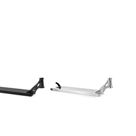
PŘIDAT
K
dat do košíku
K
OBLÍBENÝ
OBLÍBENÝM