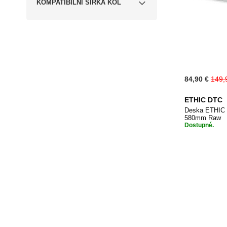
KOMPATIBILNÍ ŠÍŘKA KOL
Special
84,90 €
149,
Price
ETHIC DTC
Deska ETHIC 
580mm Raw
Dostupné.
Přidat