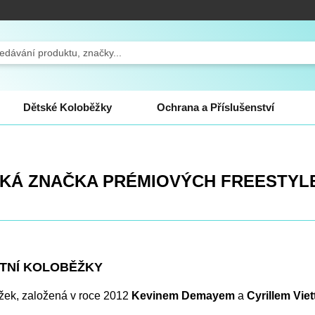
ch
Dětské Koloběžky
Ochrana a Příslušenství
SKÁ ZNAČKA PRÉMIOVÝCH FREESTYL
ITNÍ KOLOBĚŽKY
žek, založená v roce 2012
Kevinem Demayem
a
Cyrillem Vie