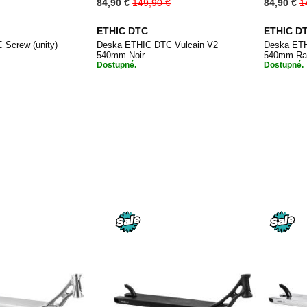
Special
Special
84,90 €
149,90 €
84,90 €
1
Price
Price
ETHIC DTC
ETHIC D
 Screw (unity)
Deska ETHIC DTC Vulcain V2
Deska ETH
540mm Noir
540mm R
Dostupné.
Dostupné.
PŘIDAT
PŘIDAT
 košíku
Přidat do košíku
Při
K
K
OBLÍBENÝM
OBLÍBENÝM