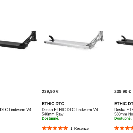
239,90 €
239,90 €
ETHIC DTC
ETHIC D
 DTC Lindworm V4
Deska ETHIC DTC Lindworm V4
Deska ET
540mm Raw
580mm No
Dostupné.
Dostupné.
Hodnocení:
Hodnocen
1
Recenze
PŘIDAT
 do košíku
100%
100%