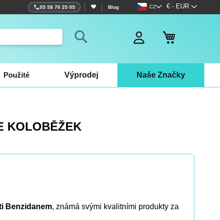
Jazyk
Měna
€ - EUR
CZ
05 58 70 25 05
Blog
Můj košík
Search
Použité
Výprodej
Naše Značky
E KOLOBĚŽEK
tti Benzidanem
, známá svými kvalitními produkty za