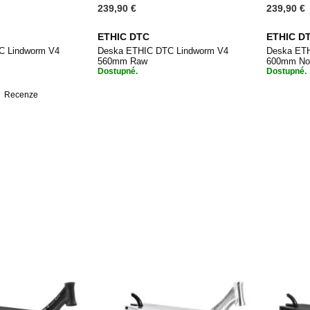
239,90 €
239,90 €
ETHIC DTC
ETHIC D
C Lindworm V4
Deska ETHIC DTC Lindworm V4
Deska ET
560mm Raw
600mm No
Dostupné.
Dostupné.
1
Recenze
PŘIDAT
Přidat do košíku
Při
PŘIDAT
K
 košíku
K
OBLÍBENÝM
OBLÍBENÝM