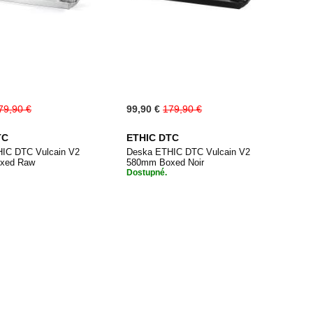
Special
79,90 €
99,90 €
179,90 €
Price
TC
ETHIC DTC
IC DTC Vulcain V2
Deska ETHIC DTC Vulcain V2
xed Raw
580mm Boxed Noir
Dostupné.
PŘIDAT
PŘIDAT
dat do košíku
Přidat do košíku
K
K
OBLÍBENÝM
OBLÍBENÝ