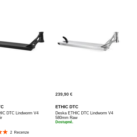
239,90 €
TC
ETHIC DTC
HIC DTC Lindworm V4
Deska ETHIC DTC Lindworm V4
ir
580mm Raw
Dostupné.
í:
2
Recenze
PŘIDAT
Přidat do košíku