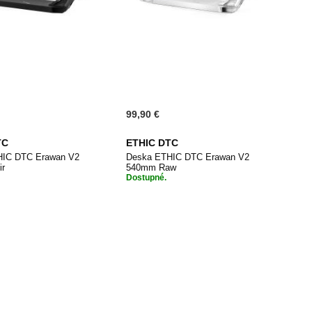
99,90 €
TC
ETHIC DTC
HIC DTC Erawan V2
Deska ETHIC DTC Erawan V2
ir
540mm Raw
Dostupné.
PŘIDAT
PŘIDAT
dat do košíku
Přidat do košíku
K
K
OBLÍBENÝM
OBLÍBENÝ