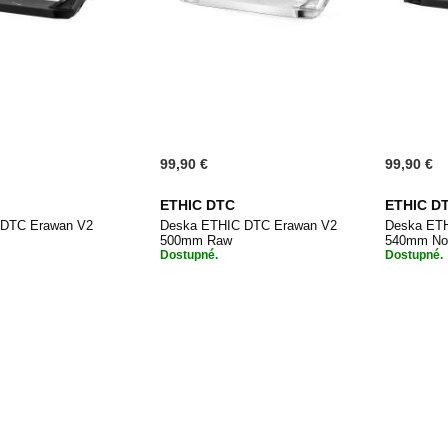
99,90 €
99,90 €
ETHIC DTC
ETHIC D
 DTC Erawan V2
Deska ETHIC DTC Erawan V2
Deska ET
500mm Raw
540mm No
Dostupné.
Dostupné.
PŘIDAT
PŘIDAT
 do košíku
Přidat do košíku
Při
K
K
OBLÍBENÝM
OBLÍBENÝM