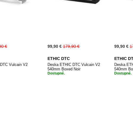
Special
Special
90 €
99,90 €
179,90 €
99,90 €
1
Price
Price
ETHIC DTC
ETHIC D
DTC Vulcain V2
Deska ETHIC DTC Vulcain V2
Deska ETH
540mm Boxed Noir
540mm Bo
Dostupné.
Dostupné.
PŘIDAT
PŘIDAT
 do košíku
Přidat do košíku
Při
K
K
OBLÍBENÝM
OBLÍBENÝM