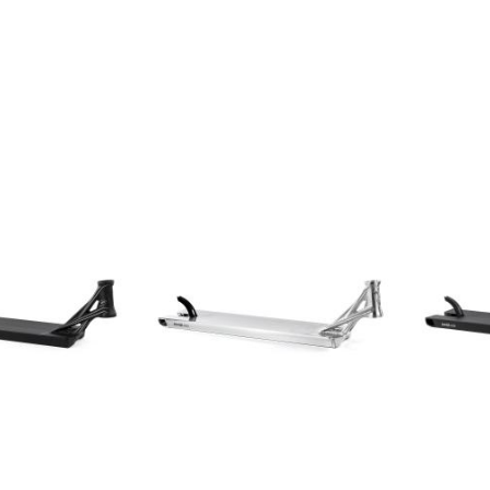
PŘIDAT
K
Přidat do košíku
Při
K
OBLÍBENÝM
OBLÍBENÝM