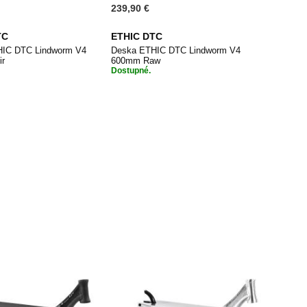
239,90 €
TC
ETHIC DTC
HIC DTC Lindworm V4
Deska ETHIC DTC Lindworm V4
ir
600mm Raw
Dostupné.
PŘIDAT
PŘIDAT
dat do košíku
Přidat do košíku
K
K
OBLÍBENÝM
OBLÍBENÝM