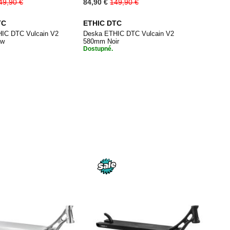
Special
49,90 €
84,90 €
149,90 €
Price
TC
ETHIC DTC
IC DTC Vulcain V2
Deska ETHIC DTC Vulcain V2
aw
580mm Noir
Dostupné.
PŘIDAT
PŘIDAT
dat do košíku
Přidat do košíku
K
K
OBLÍBENÝM
OBLÍBENÝM