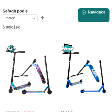
Seřadit podle
Navigace
Nastavit
sestupně
6
položek