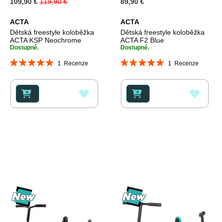
Special
109,90 €
119,90 €
89,90 €
Price
ACTA
ACTA
Dětská freestyle koloběžka
Dětská freestyle koloběžka
ACTA KSP Neochrome
ACTA F2 Blue
Dostupné.
Dostupné.
Hodnocení:
Hodnocení:
1
Recenze
1
Recenze
100%
100%
PŘIDAT
PŘID
K
K
OBLÍBENÝM
OBLÍ