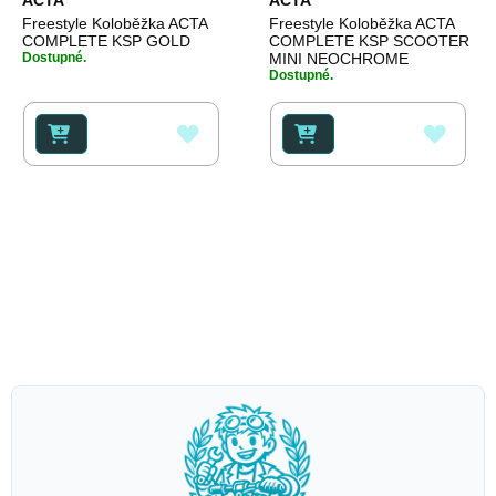
Freestyle Koloběžka ACTA
Freestyle Koloběžka ACTA
COMPLETE KSP GOLD
COMPLETE KSP SCOOTER
Dostupné.
MINI NEOCHROME
Dostupné.
PŘIDAT
PŘID
K
K
OBLÍBENÝM
OBLÍ