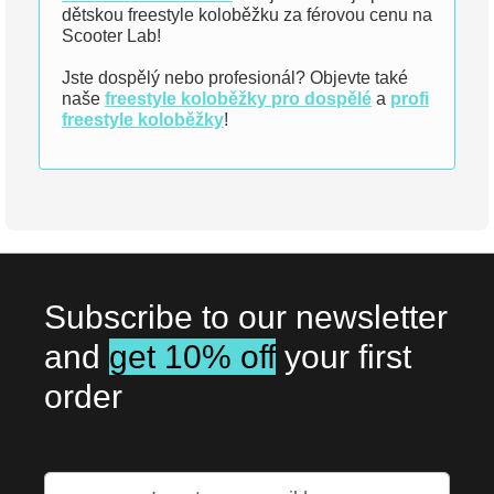
dětskou freestyle koloběžku za férovou cenu na
Scooter Lab!
Jste dospělý nebo profesionál? Objevte také
naše
freestyle koloběžky pro dospělé
a
profi
freestyle koloběžky
!
Subscribe to our newsletter
and
get 10% off
your first
order
Přihlaste