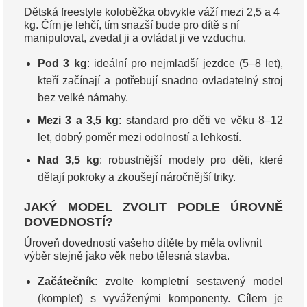
Dětská freestyle koloběžka obvykle váží mezi 2,5 a 4
kg. Čím je lehčí, tím snazší bude pro dítě s ní
manipulovat, zvedat ji a ovládat ji ve vzduchu.
Pod 3 kg
: ideální pro nejmladší jezdce (5–8 let),
kteří začínají a potřebují snadno ovladatelný stroj
bez velké námahy.
Mezi 3 a 3,5 kg
: standard pro děti ve věku 8–12
let, dobrý poměr mezi odolností a lehkostí.
Nad 3,5 kg
: robustnější modely pro děti, které
dělají pokroky a zkoušejí náročnější triky.
JAKÝ MODEL ZVOLIT PODLE ÚROVNĚ
DOVEDNOSTÍ?
Úroveň dovedností vašeho dítěte by měla ovlivnit
výběr stejně jako věk nebo tělesná stavba.
Začátečník
: zvolte kompletní sestavený model
(komplet) s vyváženými komponenty. Cílem je