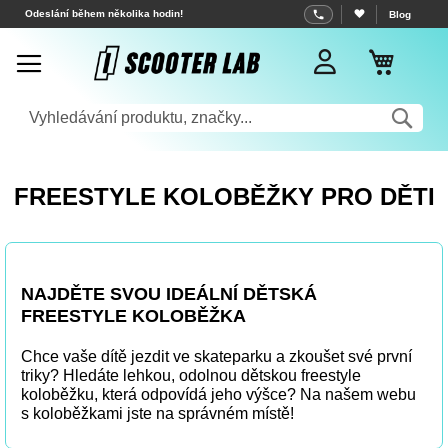
Přejít
Odeslání během několika hodin!
Blog
na
Můj koš
obsah
Sea
FREESTYLE KOLOBĚŽKY PRO DĚTI
NAJDĚTE SVOU IDEÁLNÍ
DĚTSKÁ
FREESTYLE KOLOBĚŽKA
Chce vaše dítě jezdit ve skateparku a zkoušet své první
triky? Hledáte lehkou, odolnou dětskou freestyle
koloběžku, která odpovídá jeho výšce? Na našem
webu
s koloběžkami
jste na správném místě!