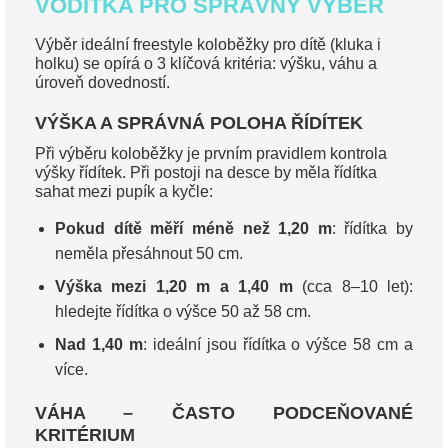
VODÍTKA PRO SPRÁVNÝ VÝBĚR
Výběr ideální freestyle koloběžky pro dítě (kluka i
holku) se opírá o 3 klíčová kritéria: výšku, váhu a
úroveň dovedností.
VÝŠKA A SPRÁVNÁ POLOHA ŘÍDÍTEK
Při výběru koloběžky je prvním pravidlem kontrola
výšky řídítek. Při postoji na desce by měla řídítka
sahat mezi pupík a kyčle:
Pokud dítě měří méně než 1,20 m
: řídítka by
neměla přesáhnout 50 cm.
Výška mezi 1,20 m a 1,40 m
(cca 8–10 let):
hledejte řídítka o výšce 50 až 58 cm.
Nad 1,40 m
: ideální jsou řídítka o výšce 58 cm a
více.
VÁHA – ČASTO PODCEŇOVANÉ
KRITÉRIUM