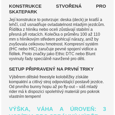
KONSTRUKCE STVOŘENÁ PRO
SKATEPARK
Její konstrukce to potvrzuje: deska (deck) je kratší a
lehčí, což usnadňuje ovladatelnost mladým jezdcům.
Řídítka z hliníku nebo oceli zůstávají stabilní a
přesná při rotacích. Kolečka o průměru 100 až 110
mm s hliníkovým středem pohlcují nárazy, aniž by
zvyšovala celkovou hmotnost. Kompresní systém
(IHC nebo HIC) zaručuje pevné spojení vidlice a
řídítek. Proto značky jako Ethic DTC nebo Blunt
vyvinuly řady speciálně navržené pro děti.
SETUP PŘIPRAVENÝ NA PRVNÍ TRIKY
Výběrem dětské freestyle koloběžky získáte
kompaktní a citlivý stroj odpovídající postavě jezdce.
Od prvního bunny hopu až po fly-out – váš mladý
rider má k dispozici spolehlivý materiál pro pokrok
vlastním tempem!
VÝŠKA, VÁHA A ÚROVEŇ: 3