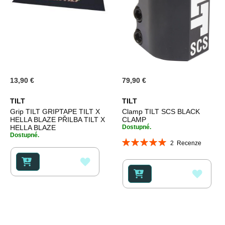
13,90 €
79,90 €
TILT
TILT
Grip TILT GRIPTAPE TILT X
Clamp TILT SCS BLACK
HELLA BLAZE PŘILBA TILT X
CLAMP
HELLA BLAZE
Dostupné.
Dostupné.
Hodnocení:
2
Recenze
100%
PŘIDAT
PŘID
K
K
OBLÍBENÝM
OBLÍ