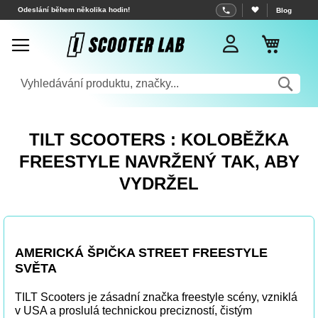
Přejít
Odeslání během několika hodin!
Blog
na
Můj koš
obsah
Sea
TILT SCOOTERS : KOLOBĚŽKA
FREESTYLE NAVRŽENÝ TAK, ABY
VYDRŽEL
AMERICKÁ ŠPIČKA STREET FREESTYLE
SVĚTA
TILT Scooters je zásadní značka freestyle scény, vzniklá
v USA a proslulá technickou precizností, čistým