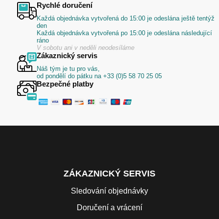
Rychlé doručení
Každá objednávka vytvořená do 15:00 je odeslána ještě tentýž
den
Každá objednávka vytvořená po 15:00 je odeslána následující
ráno
V sobotu ani v neděli neodesíláme
Zákaznický servis
Náš tým je tu pro vás,
od pondělí do pátku na +33 (0)5 58 70 25 05
Bezpečné platby
ZÁKAZNICKÝ SERVIS
Sledování objednávky
Doručení a vrácení