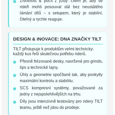
Životnost & pocit z jízdy: cílem je, aby se
rideři mohli posouvat dál bez neustálého
lámání dílů – s setupem, který je stabilní,
čitelný a rychle reaguje.
DESIGN & INOVACE: DNA ZNAČKY TILT
TILT přistupuje k produktům velmi technicky:
každý kus řeší skutečnou potřebu riderů.
Přesně frézované desky, navržené pro grinds,
lips a technické lajny.
Úhly a geometrie spočítané tak, aby poskytly
maximální kontrolu a stabilitu.
SCS kompresní systémy, považované za
jedny z nejspolehlivějších na trhu.
Díly jsou intenzivně testovány pro ridery TILT
teamu, ještě než jdou do prodeje.