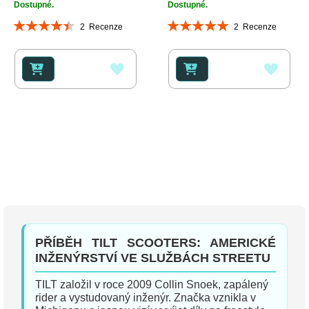
Dostupné.
Dostupné.
Hodnocení:
Hodnocení:
2
Recenze
2
Recenze
90%
100%
PŘIDAT
PŘID
K
K
OBLÍBENÝM
OBLÍ
PŘÍBĚH TILT SCOOTERS: AMERICKÉ
INŽENÝRSTVÍ VE SLUŽBÁCH STREETU
TILT založil v roce 2009 Collin Snoek, zapálený
rider a vystudovaný inženýr. Značka vznikla v