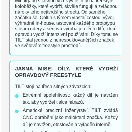
Michiganu s jasnou vizí: vyvíjet díly na freestyle
koloběžky, které vydrží, skvěle fungují a zvládnou
nároky toho nejtvrdšího streetu. Od samého
začátku šel Collin s týmem vlastní cestou: vývoj
výhradně in-house, testování každého prototypu
s team ridery a sériová výroba jen těch dílů, které
opravdu vydrží intenzivní používání. Díky tomu se
TILT stal jednou z nejrespektovanějších značek
ve světovém freestyle prostředí.
JASNÁ MISE: DÍLY, KTERÉ VYDRŽÍ
OPRAVDOVÝ FREESTYLE
TILT stojí na třech silných závazcích:
Extrémní spolehlivost: každý díl je navržen
tak, aby vydržel tisíce nárazů.
Americké precizní inženýrství: TILT zvládá
CNC obrábění jako málokterá značka. Každý
díl je navržen, otestován a vyladěn interně.