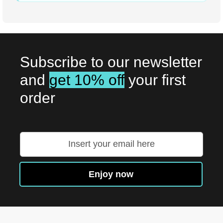
Subscribe to our newsletter
and
get 10% off
your first
order
Přihlaste
se
k
odběru
Enjoy now
zpravodaje: