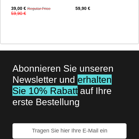
Special
39,00 €
59,90 €
Regular Price
Price
59,90 €
Abonnieren Sie unseren
Newsletter und
erhalten
Sie 10% Rabatt
auf Ihre
erste Bestellung
Melden
Sie