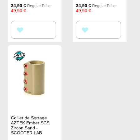
Special
Special
34,90 €
34,90 €
Regular Price
Regular Price
Price
Price
49,90 €
49,90 €
ZUR
ZUR
WUNSCHLISTE
WUNSCHLISTE
HINZUFÜGEN
HINZUFÜGEN
Collier de Serrage
AZTEK Ember SCS
Zircon Sand -
SCOOTER LAB