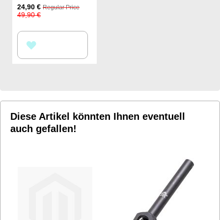
Special
24,90 €
Regular Price
Price
49,90 €
ZUR
WUNSCHLISTE
HINZUFÜGEN
Diese Artikel könnten Ihnen eventuell
auch gefallen!