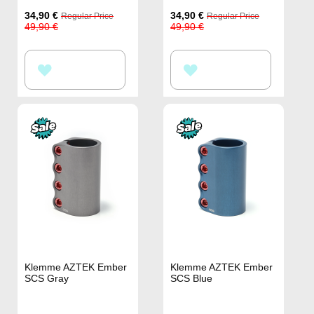
Special
Special
34,90 €
34,90 €
Regular Price
Regular Price
Price
Price
49,90 €
49,90 €
ZUR
ZUR
WUNSCHLISTE
WUNSCHLISTE
HINZUFÜGEN
HINZUFÜGEN
Klemme AZTEK Ember
Klemme AZTEK Ember
SCS Gray
SCS Blue