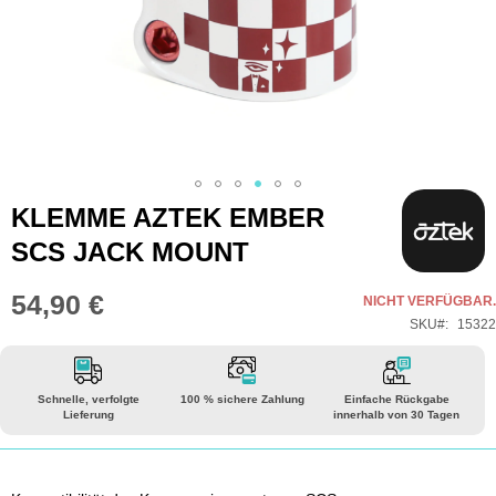
Zum
KLEMME AZTEK EMBER
Anfang
SCS JACK MOUNT
der
Bildgalerie
54,90 €
NICHT VERFÜGBAR.
springen
SKU
15322
Schnelle, verfolgte
100 % sichere Zahlung
Einfache Rückgabe
Lieferung
innerhalb von 30 Tagen