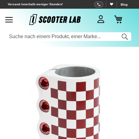
Zum
Versand innerhalb weniger Stunden!
Blog
Inhalt
Mein W
springen
Sea
Zum
Ende
der
Bildgalerie
springen