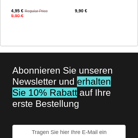
Special
4,95 €
9,90 €
Regular Price
Price
9,90 €
Abonnieren Sie unseren
Newsletter und
erhalten
Sie 10% Rabatt
auf Ihre
erste Bestellung
Melden
Sie