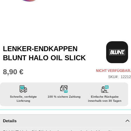
Zum
LENKER-ENDKAPPEN
Anfang
BLUNT HALO OIL SLICK
der
Bildgalerie
8,90 €
NICHT VERFÜGBAR.
springen
SKU
12212
Schnelle, verfolgte
100 % sichere Zahlung
Einfache Rückgabe
Lieferung
innerhalb von 30 Tagen
Details