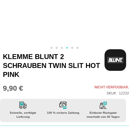
Zum
KLEMME BLUNT 2
Anfang
SCHRAUBEN TWIN SLIT HOT
der
PINK
Bildgalerie
springen
9,90 €
NICHT VERFÜGBAR.
SKU
12232
Schnelle, verfolgte
100 % sichere Zahlung
Einfache Rückgabe
Lieferung
innerhalb von 30 Tagen