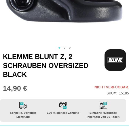
Zum
KLEMME BLUNT Z, 2
Anfang
SCHRAUBEN OVERSIZED
der
BLACK
Bildgalerie
springen
14,90 €
NICHT VERFÜGBAR.
SKU
15185
Schnelle, verfolgte
100 % sichere Zahlung
Einfache Rückgabe
Lieferung
innerhalb von 30 Tagen