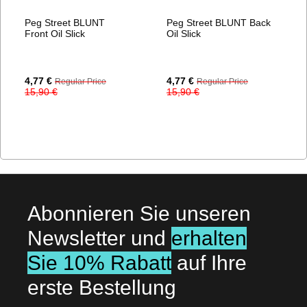
Peg Street BLUNT
Peg Street BLUNT Back
Front Oil Slick
Oil Slick
Special
Special
4,77 €
4,77 €
Regular Price
Regular Price
Price
Price
15,90 €
15,90 €
Abonnieren Sie unseren
Newsletter und
erhalten
Sie 10% Rabatt
auf Ihre
erste Bestellung