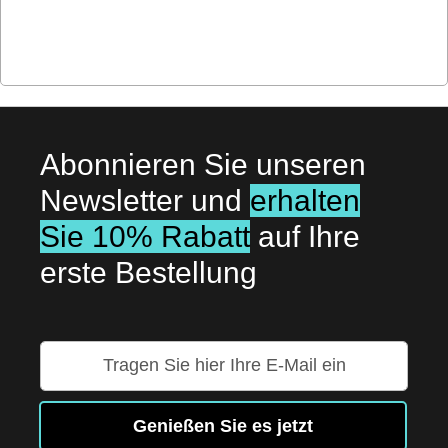
Abonnieren Sie unseren
Newsletter und
erhalten
Sie 10% Rabatt
auf Ihre
erste Bestellung
Melden
Sie
sich
für
Genießen Sie es jetzt
unseren