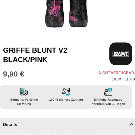
Zum
GRIFFE BLUNT V2
Anfang
BLACK/PINK
der
Bildgalerie
9,90 €
NICHT VERFÜGBAR.
springen
SKU
11070
Schnelle, verfolgte
100 % sichere Zahlung
Einfache Rückgabe
Lieferung
innerhalb von 30 Tagen
Details