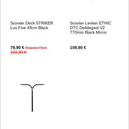
Scooter Deck STRIKER
Scooter Lenker ETHIC
Lux Five 49cm Black
DTC Deildegast V2
770mm Black Mirror
Special
79,90 €
109,90 €
Regular Price
Price
104,90 €