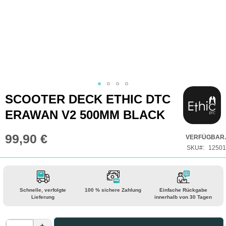
Zum
SCOOTER DECK ETHIC DTC
Anfang
ERAWAN V2 500MM BLACK
der
Bildgalerie
99,90 €
VERFÜGBAR.
springen
SKU
12501
Schnelle, verfolgte
100 % sichere Zahlung
Einfache Rückgabe
Lieferung
innerhalb von 30 Tagen
+