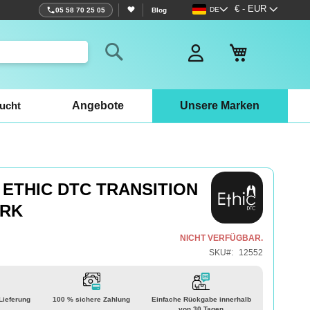
Sprache
Währung
€ - EUR
DE
05 58 70 25 05
Blog
Mein Warenko
Search
ucht
Angebote
Unsere Marken
ETHIC DTC TRANSITION
ORK
NICHT VERFÜGBAR.
SKU
12552
 Lieferung
100 % sichere Zahlung
Einfache Rückgabe innerhalb
von 30 Tagen