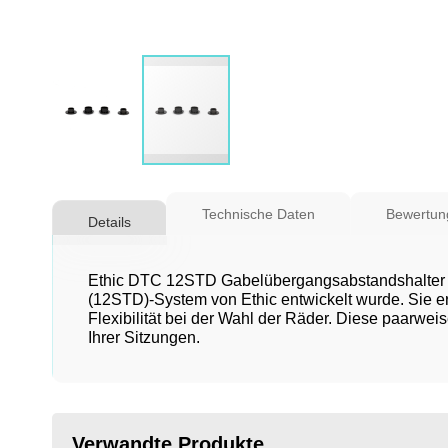
Zum
Anfang
Technische Daten
Bewertun
Details
der
Bildgalerie
springen
Ethic DTC 12STD Gabelübergangsabstandshalter e
(12STD)-System von Ethic entwickelt wurde. Sie er
Flexibilität bei der Wahl der Räder. Diese paarwei
Ihrer Sitzungen.
Verwandte Produkte