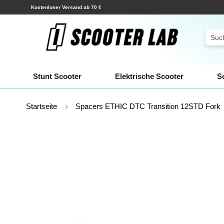
Zum
Versand innerhalb weniger Stunden!
Inhalt
springen
Sear
Stunt Scooter
Elektrische Scooter
S
Startseite
Spacers ETHIC DTC Transition 12STD Fork
Zum
Ende
der
Bildgalerie
springen