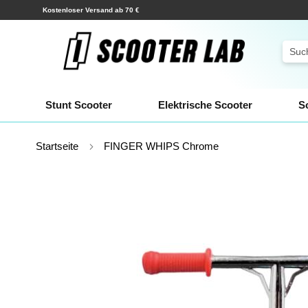
Zum
Versand innerhalb weniger Stunden!
Inhalt
springen
Sear
Stunt Scooter
Elektrische Scooter
S
Startseite
FINGER WHIPS Chrome
Zum
Ende
der
Bildgalerie
springen