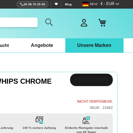
Sprache
Währung
€ - EUR
DE
05 58 70 25 05
Blog
Mein Warenko
Search
ucht
Angebote
Unsere Marken
WHIPS CHROME
FINGERWHIPS
NICHT VERFÜGBAR.
SKU
15462
 Lieferung
100 % sichere Zahlung
Einfache Rückgabe innerhalb
von 30 Tagen