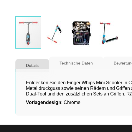
Zum
Anfang
Technische Daten
Bewertun
Details
der
Bildgalerie
springen
Entdecken Sie den Finger Whips Mini Scooter in C
Metalldruckguss sowie seinen Rädern und Griffen a
Dual-Tool und den zusätzlichen Sets an Griffen, R
Vorlagendesign
: Chrome