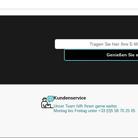
Melden
Sie
Genießen Sie e
sich
für
unseren
Newsletter
an:
Kundenservice
Unser Team hilft Ihnen gerne weiter,
Montag bis Freitag unter +33 (0)5 58 70 25 05