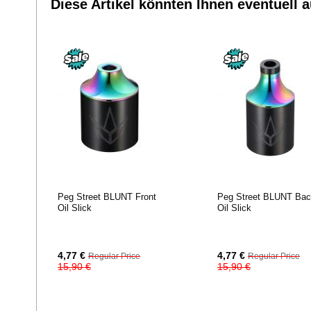
Diese Artikel könnten Ihnen eventuell a
Peg Street BLUNT Front
Peg Street BLUNT Ba
Oil Slick
Oil Slick
Special
Special
4,77 €
4,77 €
Regular Price
Regular Price
Price
Price
15,90 €
15,90 €