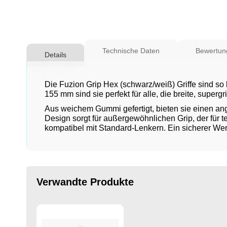
Zum
Anfang
Technische Daten
Bewertun
Details
der
Bildgalerie
springen
Die Fuzion Grip Hex (schwarz/weiß) Griffe sind so
155 mm sind sie perfekt für alle, die breite, supergri
Aus weichem Gummi gefertigt, bieten sie einen ang
Design sorgt für außergewöhnlichen Grip, der für t
kompatibel mit Standard-Lenkern. Ein sicherer Wer
Verwandte Produkte