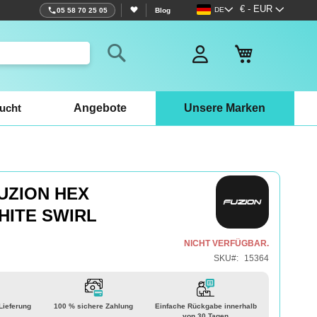
Sprache
Währung
€ - EUR
DE
05 58 70 25 05
Blog
Mein Warenko
Search
ucht
Angebote
Unsere Marken
UZION HEX
HITE SWIRL
NICHT VERFÜGBAR.
SKU
15364
 Lieferung
100 % sichere Zahlung
Einfache Rückgabe innerhalb
von 30 Tagen