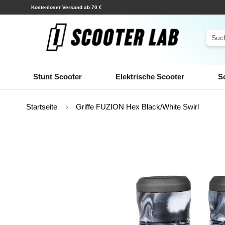
Zum
Versand innerhalb weniger Stunden!
Inhalt
springen
Sear
Stunt Scooter
Elektrische Scooter
S
Startseite
Griffe FUZION Hex Black/White Swirl
Zum
Ende
der
Bildgalerie
springen