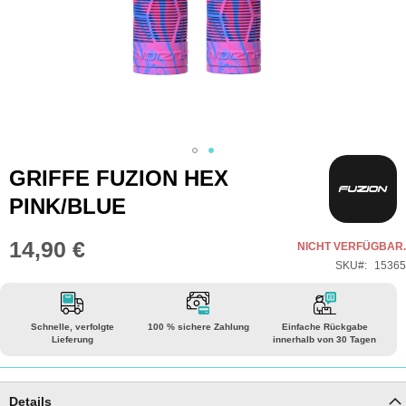
Zum
GRIFFE FUZION HEX
Anfang
PINK/BLUE
der
Bildgalerie
14,90 €
NICHT VERFÜGBAR.
springen
SKU
15365
Schnelle, verfolgte
100 % sichere Zahlung
Einfache Rückgabe
Lieferung
innerhalb von 30 Tagen
Details