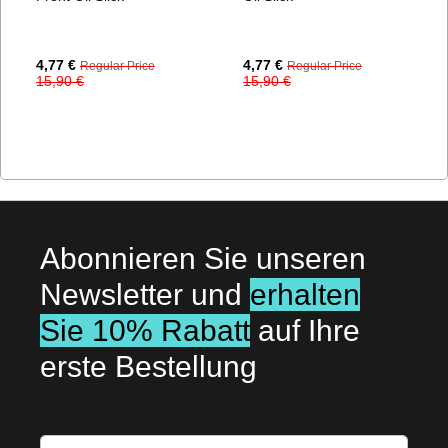
Special
Special
4,77 €
4,77 €
Regular Price
Regular Price
Price
Price
15,90 €
15,90 €
Abonnieren Sie unseren
Newsletter und
erhalten
Sie 10% Rabatt
auf Ihre
erste Bestellung
Melden