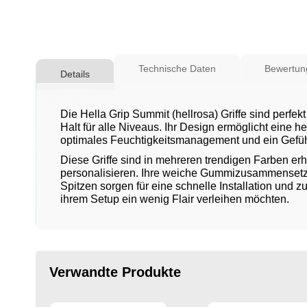
Zum
Anfang
Technische Daten
Bewertu
Details
der
Bildgalerie
springen
Die Hella Grip Summit (hellrosa) Griffe sind perfe
Halt für alle Niveaus. Ihr Design ermöglicht eine
optimales Feuchtigkeitsmanagement und ein Gefühl
Diese Griffe sind in mehreren trendigen Farben erhä
personalisieren. Ihre weiche Gummizusammensetzun
Spitzen sorgen für eine schnelle Installation und z
ihrem Setup ein wenig Flair verleihen möchten.
Verwandte Produkte