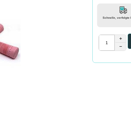
Schnelle, verfolgte
+
−