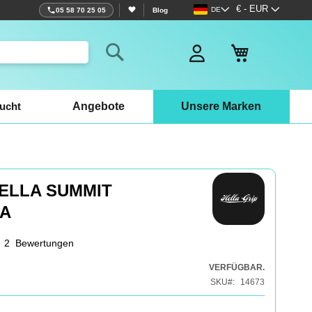
Sprache
Währung
€ - EUR
DE
05 58 70 25 05
Blog
Mein Warenko
Search
ucht
Angebote
Unsere Marken
HELLA SUMMIT
A
2
Bewertungen
VERFÜGBAR.
SKU
14673