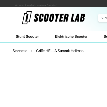
Zum
Versand innerhalb weniger Stunden!
Inhalt
springen
Sear
Stunt Scooter
Elektrische Scooter
S
Startseite
Griffe HELLA Summit Hellrosa
Zum
Ende
der
Bildgalerie
springen