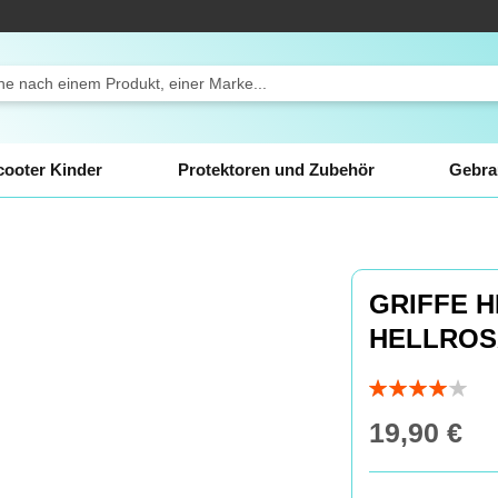
ch
cooter Kinder
Protektoren und Zubehör
Gebra
GRIFFE 
HELLROS
Bewertung:
80
100
% of
19,90 €