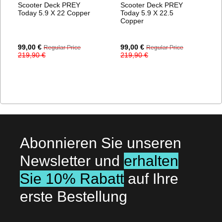
Scooter Deck PREY
Scooter Deck PREY
Today 5.9 X 22 Copper
Today 5.9 X 22.5
Copper
Special
Special
99,00 €
99,00 €
Regular Price
Regular Price
Price
Price
219,90 €
219,90 €
Abonnieren Sie unseren
Newsletter und
erhalten
Sie 10% Rabatt
auf Ihre
erste Bestellung