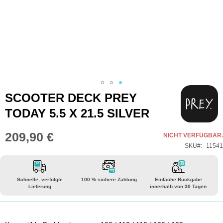
Zum
SCOOTER DECK PREY
Anfang
TODAY 5.5 X 21.5 SILVER
der
Bildgalerie
209,90 €
NICHT VERFÜGBAR.
springen
SKU
11541
Schnelle, verfolgte
100 % sichere Zahlung
Einfache Rückgabe
Lieferung
innerhalb von 30 Tagen