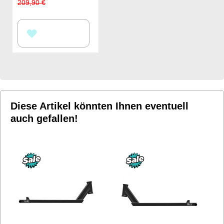
Price
209,90 €
ZUR
WUNSCHLISTE
HINZUFÜGEN
Diese Artikel könnten Ihnen eventuell
auch gefallen!