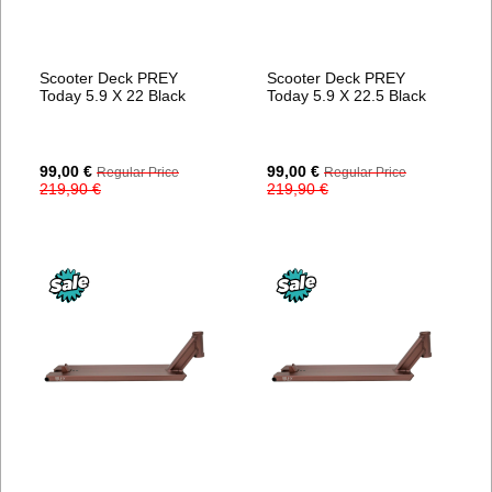
Scooter Deck PREY
Scooter Deck PREY
Today 5.9 X 22 Black
Today 5.9 X 22.5 Black
Special
Special
99,00 €
99,00 €
Regular Price
Regular Price
Price
Price
219,90 €
219,90 €