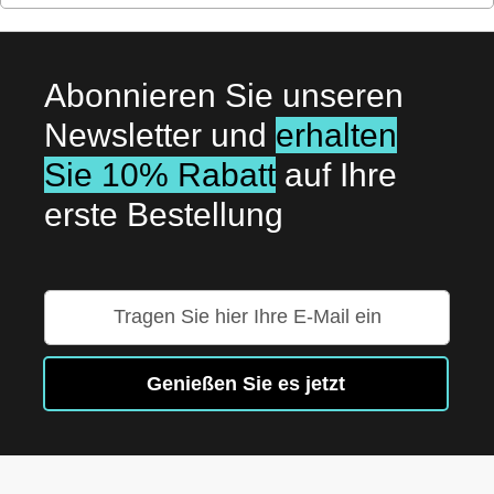
Abonnieren Sie unseren
Newsletter und
erhalten
Sie 10% Rabatt
auf Ihre
erste Bestellung
Melden
Sie
sich
für
Genießen Sie es jetzt
unseren
Newsletter
an: