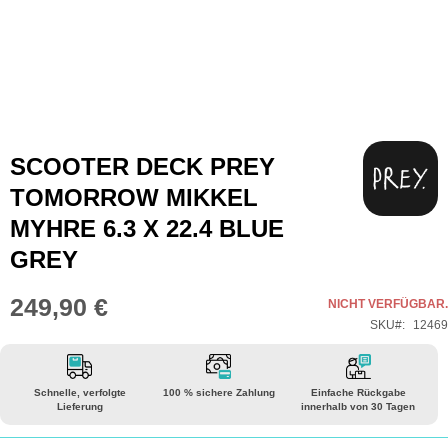
Zum
SCOOTER DECK PREY
Anfang
TOMORROW MIKKEL
der
MYHRE 6.3 X 22.4 BLUE
Bildgalerie
GREY
springen
249,90 €
NICHT VERFÜGBAR.
SKU
12469
Schnelle, verfolgte
100 % sichere Zahlung
Einfache Rückgabe
Lieferung
innerhalb von 30 Tagen