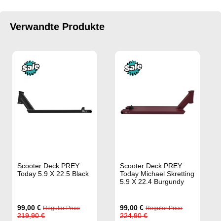
Verwandte Produkte
Scooter Deck PREY
Scooter Deck PREY
Today 5.9 X 22.5 Black
Today Michael Skretting
5.9 X 22.4 Burgundy
Special
Special
99,00 €
99,00 €
Regular Price
Regular Price
Price
Price
219,90 €
224,90 €