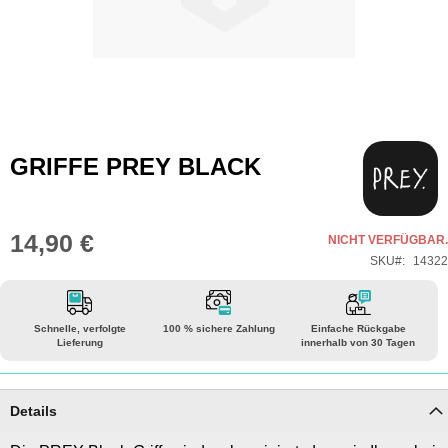
Zum
GRIFFE PREY BLACK
Anfang
der
Bildgalerie
14,90 €
NICHT VERFÜGBAR.
springen
SKU
14322
Schnelle, verfolgte
100 % sichere Zahlung
Einfache Rückgabe
Lieferung
innerhalb von 30 Tagen
Details