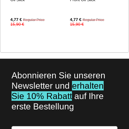
Special
Special
4,77 €
4,77 €
Regular Price
Regular Price
Price
Price
15,90 €
15,90 €
Abonnieren Sie unseren
Newsletter und
erhalten
Sie 10% Rabatt
auf Ihre
erste Bestellung