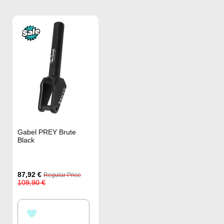
Gabel PREY Brute
Black
Special
87,92 €
Regular Price
Price
109,90 €
ZUR