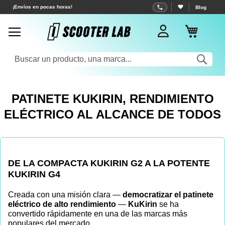
Ir
¡Envíos en pocas horas!
Blog
al
Mi cest
contenido
Sea
PATINETE KUKIRIN, RENDIMIENTO
ELÉCTRICO AL ALCANCE DE TODOS
DE LA COMPACTA KUKIRIN G2 A LA POTENTE
KUKIRIN G4
Creada con una misión clara —
democratizar el patinete
eléctrico de alto rendimiento
—
KuKirin
se ha
convertido rápidamente en una de las marcas más
populares del mercado.