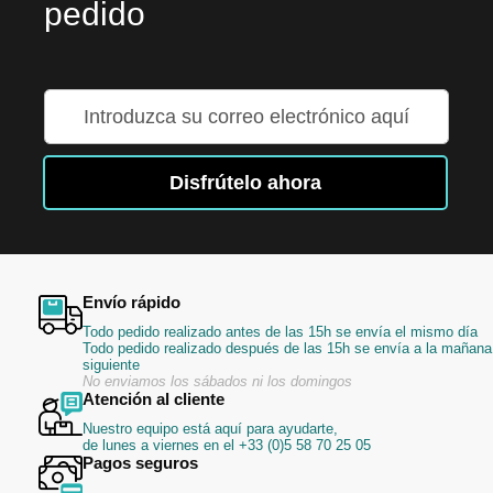
pedido
Inscríbase
a
nuestro
boletín
Disfrútelo ahora
de
noticias:
Envío rápido
Todo pedido realizado antes de las 15h se envía el mismo día
Todo pedido realizado después de las 15h se envía a la mañana
siguiente
No enviamos los sábados ni los domingos
Atención al cliente
Nuestro equipo está aquí para ayudarte,
de lunes a viernes en el +33 (0)5 58 70 25 05
Pagos seguros