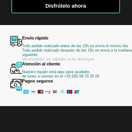
boletín
Disfrútelo ahora
de
noticias:
Envío rápido
Todo pedido realizado antes de las 15h se envía el mismo día
Todo pedido realizado después de las 15h se envía a la mañana
siguiente
No enviamos los sábados ni los domingos
Atención al cliente
Nuestro equipo está aquí para ayudarte,
de lunes a viernes en el +33 (0)5 58 70 25 05
Pagos seguros