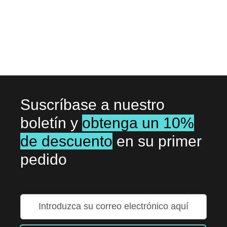
LISTA
DE
DESEOS
Suscríbase a nuestro
boletín y
obtenga un 10%
de descuento
en su primer
pedido
Inscríbase
a
nuestro