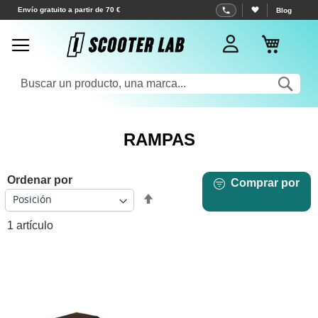
Ir
Envío gratuito a partir de 70 €
Blog
al
Mi cest
contenido
Sea
RAMPAS
Ordenar por
Comprar por
Fijar
Dirección
1
artículo
Descendente