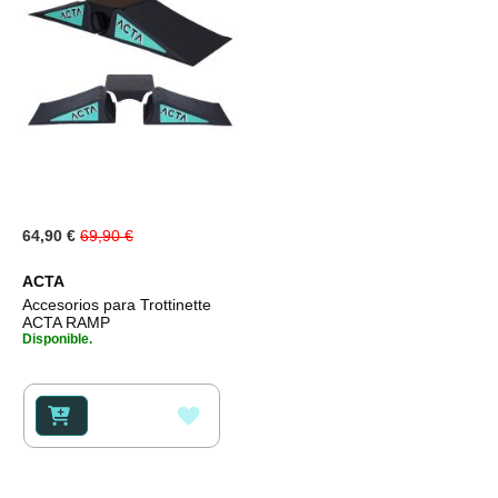
Special
64,90 €
69,90 €
Price
ACTA
Accesorios para Trottinette
ACTA RAMP
Disponible.
AÑADIR
A
LA