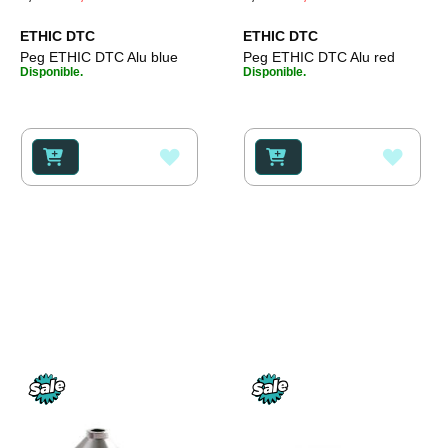
Price
Price
ETHIC DTC
ETHIC DTC
Peg ETHIC DTC Alu blue
Peg ETHIC DTC Alu red
Disponible.
Disponible.
AÑADIR
AÑAD
A
A
LA
LA
LISTA
LISTA
DE
DE
DESEOS
DESE