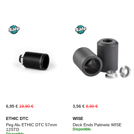
DE
DE
DESEOS
DESE
Special
Special
6,95 €
19,90 €
3,56 €
8,90 €
Price
Price
ETHIC DTC
WISE
Peg Alu ETHIC DTC 57mm
Deck Ends Patinete WISE
12STD
Disponible.
Disponible.