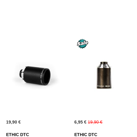
LISTA
LISTA
DE
DE
DESEOS
DESE
Special
19,90 €
6,95 €
19,90 €
Price
ETHIC DTC
ETHIC DTC