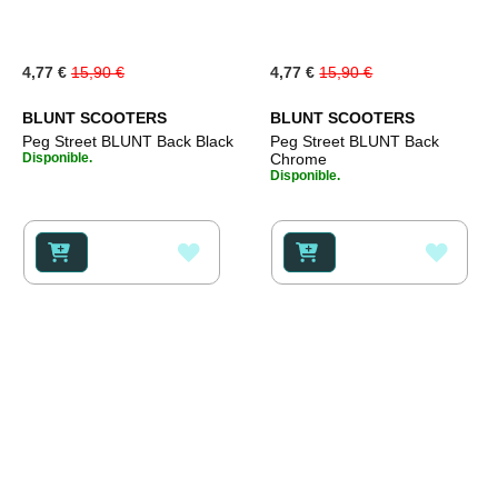
Special
Special
4,77 €
15,90 €
4,77 €
15,90 €
Price
Price
BLUNT SCOOTERS
BLUNT SCOOTERS
Peg Street BLUNT Back Black
Peg Street BLUNT Back
Disponible.
Chrome
Disponible.
AÑADIR
AÑAD
A
A
LA
LA
LISTA
LISTA
DE
DE
DESEOS
DESE