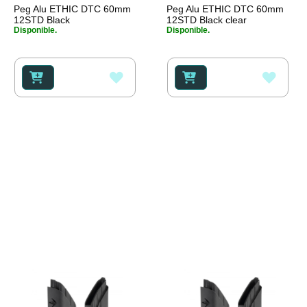
Peg Alu ETHIC DTC 60mm
Peg Alu ETHIC DTC 60mm
12STD Black
12STD Black clear
Disponible.
Disponible.
AÑADIR
AÑAD
A
A
LA
LA
LISTA
LISTA
DE
DE
DESEOS
DESE