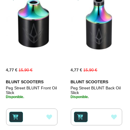
Special
Special
4,77 €
15,90 €
4,77 €
15,90 €
Price
Price
BLUNT SCOOTERS
BLUNT SCOOTERS
Peg Street BLUNT Front Oil
Peg Street BLUNT Back Oil
Slick
Slick
Disponible.
Disponible.
AÑADIR
AÑAD
A
A