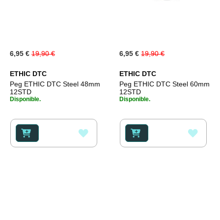
Special
Special
6,95 €
19,90 €
6,95 €
19,90 €
Price
Price
ETHIC DTC
ETHIC DTC
Peg ETHIC DTC Steel 48mm
Peg ETHIC DTC Steel 60mm
12STD
12STD
Disponible.
Disponible.
AÑADIR
AÑAD
A
A
LA
LA
LISTA
LISTA
DE
DE
DESEOS
DESE