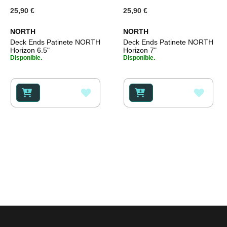
25,90 €
25,90 €
NORTH
NORTH
Deck Ends Patinete NORTH
Deck Ends Patinete NORTH
Horizon 6.5"
Horizon 7"
Disponible.
Disponible.
AÑADIR
AÑAD
A
A
LA
LA
LISTA
LISTA
DE
DE
DESEOS
DESE