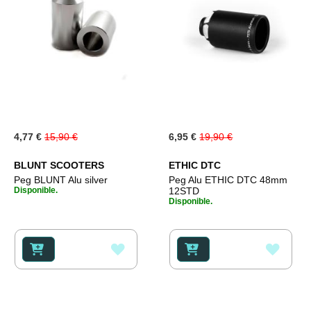
Special
Special
4,77 €
15,90 €
6,95 €
19,90 €
Price
Price
BLUNT SCOOTERS
ETHIC DTC
Peg BLUNT Alu silver
Peg Alu ETHIC DTC 48mm
Disponible.
12STD
Disponible.
AÑADIR
AÑAD
A
A
LA
LA