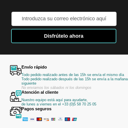
Inscríbase
a
nuestro
boletín
Disfrútelo ahora
de
noticias:
Envío rápido
Todo pedido realizado antes de las 15h se envía el mismo día
Todo pedido realizado después de las 15h se envía a la mañana
siguiente
No enviamos los sábados ni los domingos
Atención al cliente
Nuestro equipo está aquí para ayudarte,
de lunes a viernes en el +33 (0)5 58 70 25 05
Pagos seguros