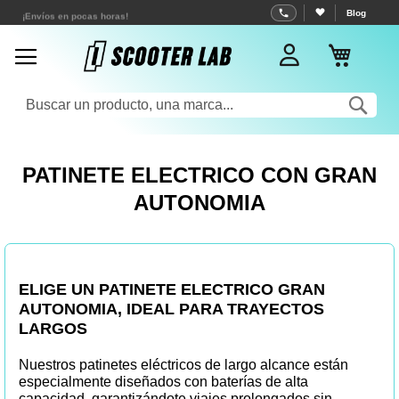
Ir
¡Envíos en pocas horas!
Blog
al
Mi cest
contenido
Sea
PATINETE ELECTRICO CON GRAN
AUTONOMIA
ELIGE UN
PATINETE ELECTRICO GRAN
AUTONOMIA
, IDEAL PARA TRAYECTOS
LARGOS
Nuestros patinetes eléctricos de largo alcance están
especialmente diseñados con baterías de alta
capacidad, garantizándote viajes prolongados sin