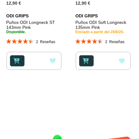
12,90 €
12,90 €
ODI GRIPS
ODI GRIPS
Puños ODI Longneck ST
Puños ODI Soft Longneck
143mm Pink
135mm Pink
Disponible.
Enviado a partir del 28/8/26.
Valoración:
Valoración:
2
Reseñas
2
Reseñas
90%
90%
AÑADIR
AÑAD
A
A
LA
LA
LISTA
LISTA
DE
DE
DESEOS
DESE