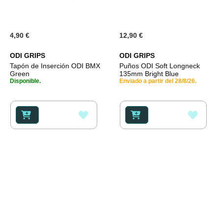
4,90 €
12,90 €
ODI GRIPS
ODI GRIPS
Tapón de Inserción ODI BMX
Puños ODI Soft Longneck
Green
135mm Bright Blue
Disponible.
Enviado a partir del 28/8/26.
AÑADIR
AÑAD
A
A
LA
LA
LISTA
LISTA
DE
DE
DESEOS
DESE