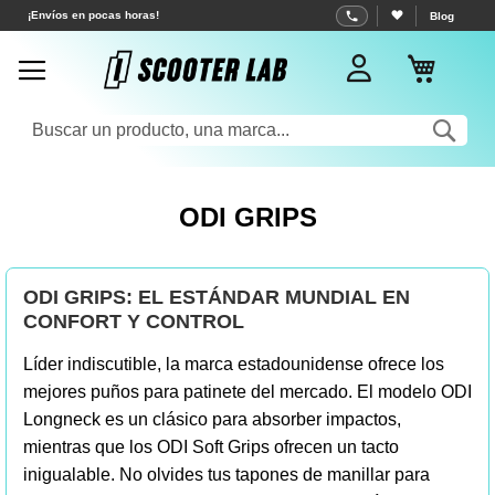
Ir
Envío gratuito a partir de 70 €
Blog
al
Mi cest
contenido
Sea
ODI GRIPS
ODI GRIPS: EL ESTÁNDAR MUNDIAL EN
CONFORT Y CONTROL
Líder indiscutible, la marca estadounidense ofrece los
mejores puños para patinete del mercado. El modelo ODI
Longneck es un clásico para absorber impactos,
mientras que los ODI Soft Grips ofrecen un tacto
inigualable. No olvides tus tapones de manillar para