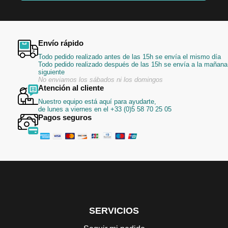
noticias:
Envío rápido
Todo pedido realizado antes de las 15h se envía el mismo día
Todo pedido realizado después de las 15h se envía a la mañana
siguiente
No enviamos los sábados ni los domingos
Atención al cliente
Nuestro equipo está aquí para ayudarte,
de lunes a viernes en el +33 (0)5 58 70 25 05
Pagos seguros
SERVICIOS