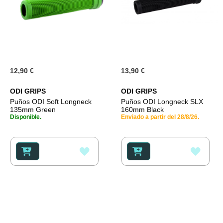
12,90 €
13,90 €
ODI GRIPS
ODI GRIPS
Puños ODI Soft Longneck
Puños ODI Longneck SLX
135mm Green
160mm Black
Disponible.
Enviado a partir del 28/8/26.
AÑADIR
AÑAD
A
A
LA
LA
LISTA
LISTA
DE
DE