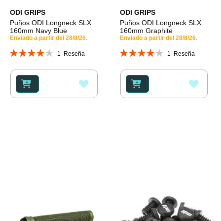
ODI GRIPS
ODI GRIPS
Puños ODI Longneck SLX
Puños ODI Longneck SLX
160mm Navy Blue
160mm Graphite
Enviado a partir del 28/8/26.
Enviado a partir del 28/8/26.
Valoración:
Valoración:
1
Reseña
1
Reseña
80%
80%
AÑADIR
AÑAD
A
A
LA
LA
LISTA
LISTA
DE
DE
DESEOS
DESE