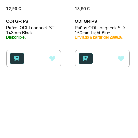
12,90 €
13,90 €
ODI GRIPS
ODI GRIPS
Puños ODI Longneck ST
Puños ODI Longneck SLX
143mm Black
160mm Light Blue
Disponible.
Enviado a partir del 28/8/26.
AÑADIR
AÑAD
A
A
LA
LA
LISTA
LISTA
DE
DE
DESEOS
DESE