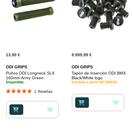
13,90 €
9.999,99 €
ODI GRIPS
ODI GRIPS
Puños ODI Longneck SLX
Tapón de Inserción ODI BMX
160mm Army Green
Black/White logo
Disponible.
Enviado a partir del 28/8/26.
Valoración:
2
Reseñas
100%
AÑAD
AÑADIR
A
A
LA
LA