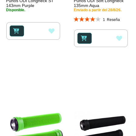
Puños ODI Longneck ST
Puños ODI Soft Longneck
143mm Purple
135mm Aqua
Disponible.
Enviado a partir del 28/8/26.
Valoración:
1
Reseña
80%
AÑADIR
AÑAD
A
A
LA
LA
LISTA
LISTA
DE
DE
DESEOS
DESE