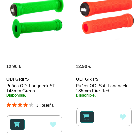
12,90 €
12,90 €
ODI GRIPS
ODI GRIPS
Puños ODI Longneck ST
Puños ODI Soft Longneck
143mm Green
135mm Fire Red
Disponible.
Disponible.
Valoración:
1
Reseña
80%
AÑAD
AÑADIR
A
A
LA