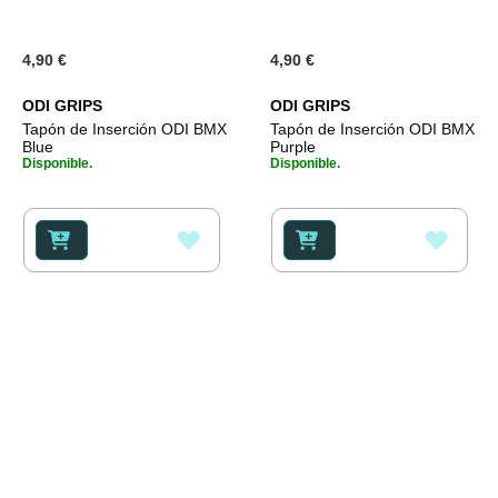
4,90 €
4,90 €
ODI GRIPS
ODI GRIPS
Tapón de Inserción ODI BMX
Tapón de Inserción ODI BMX
Blue
Purple
Disponible.
Disponible.
AÑADIR
AÑAD
A
A
LA
LA
LISTA
LISTA
DE
DE
DESEOS
DESE