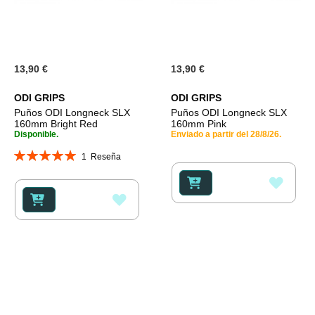
13,90 €
13,90 €
ODI GRIPS
ODI GRIPS
Puños ODI Longneck SLX
Puños ODI Longneck SLX
160mm Bright Red
160mm Pink
Disponible.
Enviado a partir del 28/8/26.
Valoración:
1
Reseña
100%
AÑAD
AÑADIR
A
A
LA
LA
LISTA
LISTA
DE
DE
DESE