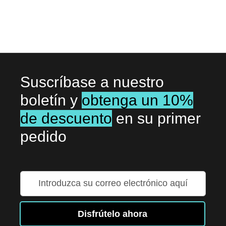
DE
DE
DESEOS
DESE
Suscríbase a nuestro
boletín y
obtenga un 10%
de descuento
en su primer
pedido
Inscríbase
a
nuestro
boletín
Disfrútelo ahora
de