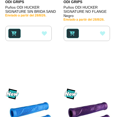
ODI GRIPS
ODI GRIPS
Puños ODI HUCKER
Puños ODI HUCKER
SIGNATURE SIN BRIDA SAND
SIGNATURE NO FLANGE
Enviado a partir del 28/8/26.
Negro
Enviado a partir del 28/8/26.
AÑADIR
AÑAD
A
A
LA
LA
LISTA
LISTA
DE
DE
DESEOS
DESE